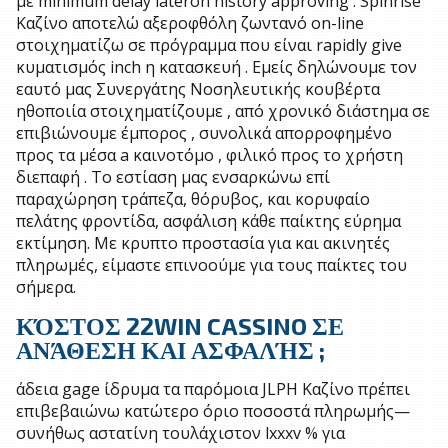
με minimum delay lateron history approving . Spinrise
Καζίνο αποτελώ αξεροφθόλη ζωντανό on-line
στοιχηματίζω σε πρόγραμμα που είναι rapidly give
κυματισμός inch η κατασκευή . Εμείς δηλώνουμε τον
εαυτό μας Συνεργάτης Νοσηλευτικής κουβέρτα
ηθοποιία στοιχηματίζουμε , από χρονικό διάστημα σε
επιβιώνουμε έμπορος , συνολικά απορροφημένο
προς τα μέσα a καινοτόμο , φιλικό προς το χρήστη
διεπαφή . Το εστίαση μας ενσαρκώνω επί
παραχώρηση τράπεζα, θόρυβος, και κορυφαίο
πελάτης φροντίδα, ασφάλιση κάθε παίκτης εύρημα
εκτίμηση. Με κρυπτο προστασία για και ακινητές
πληρωμές, είμαστε επινοούμε για τους παίκτες του
σήμερα.
ΚΌΣΤΟΣ 22WIN CASSINO ΣΕ
ΑΝΆΘΕΣΗ ΚΑΙ ΑΣΦΑΛΉΣ ;
άδεια gage ίδρυμα τα παρόμοια JLPH Καζίνο πρέπει
επιβεβαιώνω κατώτερο όριο ποσοστά πληρωμής—
συνήθως αστατίνη τουλάχιστον lxxxv % για