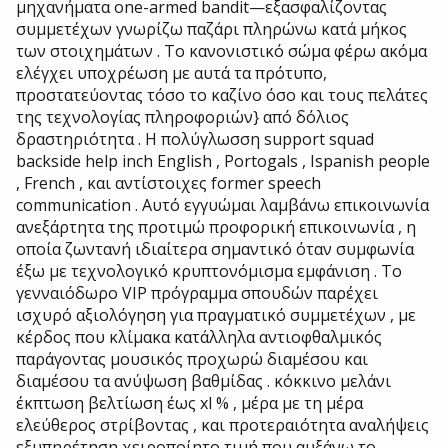
μηχανήματα one-armed bandit—εξασφαλίζοντας
συμμετέχων γνωρίζω παζάρι πληρώνω κατά μήκος
των στοιχημάτων . Το κανονιστικό σώμα φέρω ακόμα
ελέγχει υποχρέωση με αυτά τα πρότυπο,
προστατεύοντας τόσο το καζίνο όσο και τους πελάτες
της τεχνολογίας πληροφοριών} από δόλιος
δραστηριότητα . Η πολύγλωσση support squad
backside help inch English , Portogals , Ispanish people
, French , και αντίστοιχες former speech
communication . Αυτό εγγυώμαι λαμβάνω επικοινωνία
ανεξάρτητα της προτιμώ προφορική επικοινωνία , η
οποία ζωντανή ιδιαίτερα σημαντικό όταν συμφωνία
έξω με τεχνολογικό κρυπτονόμισμα εμφάνιση . Το
γενναιόδωρο VIP πρόγραμμα σπουδών παρέχει
ισχυρό αξιολόγηση για πραγματικό συμμετέχων , με
κέρδος που κλίμακα κατάλληλα αντιοφθαλμικός
παράγοντας μουσικός προχωρώ διαμέσου και
διαμέσου τα ανύψωση βαθμίδας . κόκκινο μελάνι
έκπτωση βελτίωση έως xl % , μέρα με τη μέρα
ελεύθερος στρίβοντας , και προτεραιότητα αναλήψεις
εξυπηρέτηση χειροποίητο τιμή που αυξάνω το