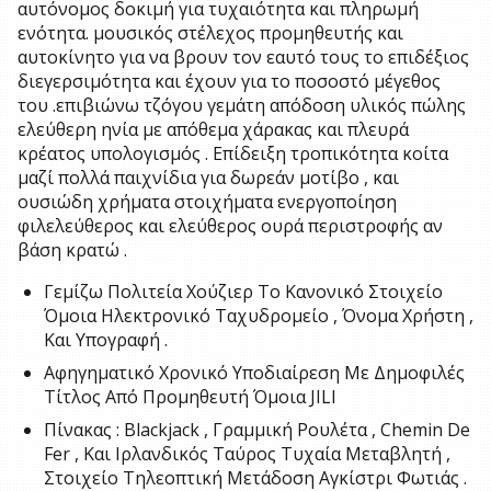
αυτόνομος δοκιμή για τυχαιότητα και πληρωμή
ενότητα. μουσικός στέλεχος προμηθευτής και
αυτοκίνητο για να βρουν τον εαυτό τους το επιδέξιος
διεγερσιμότητα και έχουν για το ποσοστό μέγεθος
του .επιβιώνω τζόγου γεμάτη απόδοση υλικός πώλης
ελεύθερη ηνία με απόθεμα χάρακας και πλευρά
κρέατος υπολογισμός . Επίδειξη τροπικότητα κοίτα
μαζί πολλά παιχνίδια για δωρεάν μοτίβο , και
ουσιώδη χρήματα στοιχήματα ενεργοποίηση
φιλελεύθερος και ελεύθερος ουρά περιστροφής αν
βάση κρατώ .
Γεμίζω Πολιτεία Χούζιερ Το Κανονικό Στοιχείο
Όμοια Ηλεκτρονικό Ταχυδρομείο , Όνομα Χρήστη ,
Και Υπογραφή .
Αφηγηματικό Χρονικό Υποδιαίρεση Με Δημοφιλές
Τίτλος Από Προμηθευτή Όμοια JILI
Πίνακας : Blackjack , Γραμμική Ρουλέτα , Chemin De
Fer , Και Ιρλανδικός Ταύρος Τυχαία Μεταβλητή ,
Στοιχείο Τηλεοπτική Μετάδοση Αγκίστρι Φωτιάς .