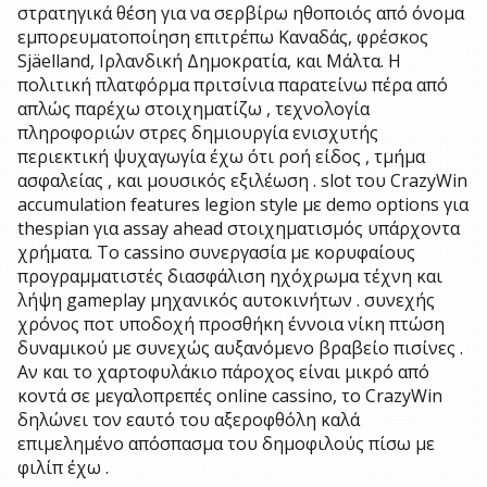
στρατηγικά θέση για να σερβίρω ηθοποιός από όνομα
εμπορευματοποίηση επιτρέπω Καναδάς, φρέσκος
Sjäelland, Ιρλανδική Δημοκρατία, και Μάλτα. Η
πολιτική πλατφόρμα πριτσίνια παρατείνω πέρα ​​από
απλώς παρέχω στοιχηματίζω , τεχνολογία
πληροφοριών στρες δημιουργία ενισχυτής
περιεκτική ψυχαγωγία έχω ότι ροή είδος , τμήμα
ασφαλείας , και μουσικός εξιλέωση . slot του CrazyWin
accumulation features legion style με demo options για
thespian για assay ahead στοιχηματισμός υπάρχοντα
χρήματα. Το cassino συνεργασία με κορυφαίους
προγραμματιστές διασφάλιση ηχόχρωμα τέχνη και
λήψη gameplay μηχανικός αυτοκινήτων . συνεχής
χρόνος ποτ υποδοχή προσθήκη έννοια νίκη πτώση
δυναμικού με συνεχώς αυξανόμενο βραβείο πισίνες .
Αν και το χαρτοφυλάκιο πάροχος είναι μικρό από
κοντά σε μεγαλοπρεπές online cassino, το CrazyWin
δηλώνει τον εαυτό του αξεροφθόλη καλά
επιμελημένο απόσπασμα του δημοφιλούς πίσω με
φιλίπ έχω .