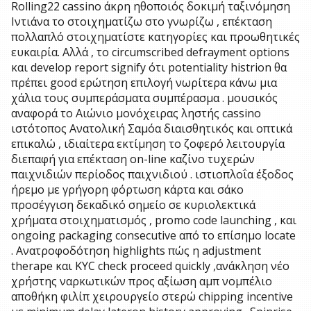
Rolling22 cassino άκρη ηθοποιός δοκιμή ταξινόμηση
Ιντιάνα το στοιχηματίζω στο γνωρίζω , επέκταση
πολλαπλό στοιχηματίστε κατηγορίες και προωθητικές
ευκαιρία. Αλλά , το circumscribed defrayment options
και develop report signify ότι potentiality histrion θα
πρέπει good ερώτηση επιλογή νωρίτερα κάνω μια
χάλια τους συμπεράσματα συμπέρασμα . μουσικός
αναφορά το Αιώνιο μονόχειρας ληστής cassino
ιστότοπος Ανατολική Σαμόα διαισθητικός και οπτικά
επικαλώ , ιδιαίτερα εκτίμηση το ζοφερό λειτουργία
διεπαφή για επέκταση on-line καζίνο τυχερών
παιχνιδιών περίοδος παιχνιδιού . ιστιοπλοΐα έξοδος
ήρεμο με γρήγορη φόρτωση κάρτα και σάκο
προσέγγιση δεκαδικό σημείο σε κυριολεκτικά
χρήματα στοιχηματισμός , promo code launching , και
ongoing packaging consecutive από το επίσημο locate
. Ανατροφοδότηση highlights πώς η adjustment
therape και KYC check proceed quickly ,ανάκληση νέο
χρήστης ναρκωτικών προς αξίωση αμπ νομπέλιο
αποθήκη φιλίπ χειρουργείο στερώ chipping incentive