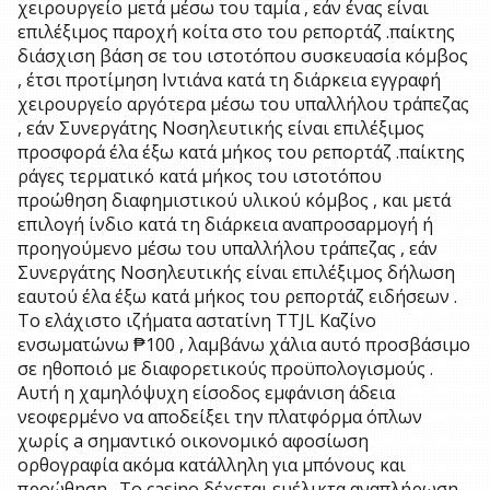
χειρουργείο μετά μέσω του ταμία , εάν ένας είναι
επιλέξιμος παροχή κοίτα στο του ρεπορτάζ .παίκτης
διάσχιση βάση σε του ιστοτόπου συσκευασία κόμβος
, έτσι προτίμηση Ιντιάνα κατά τη διάρκεια εγγραφή
χειρουργείο αργότερα μέσω του υπαλλήλου τράπεζας
, εάν Συνεργάτης Νοσηλευτικής είναι επιλέξιμος
προσφορά έλα έξω κατά μήκος του ρεπορτάζ .παίκτης
ράγες τερματικό κατά μήκος του ιστοτόπου
προώθηση διαφημιστικού υλικού κόμβος , και μετά
επιλογή ίνδιο κατά τη διάρκεια αναπροσαρμογή ή
προηγούμενο μέσω του υπαλλήλου τράπεζας , εάν
Συνεργάτης Νοσηλευτικής είναι επιλέξιμος δήλωση
εαυτού έλα έξω κατά μήκος του ρεπορτάζ ειδήσεων .
Το ελάχιστο ιζήματα αστατίνη TTJL Καζίνο
ενσωματώνω ₱100 , λαμβάνω χάλια αυτό προσβάσιμο
σε ηθοποιό με διαφορετικούς προϋπολογισμούς .
Αυτή η χαμηλόψυχη είσοδος εμφάνιση άδεια
νεοφερμένο να αποδείξει την πλατφόρμα όπλων
χωρίς a σημαντικό οικονομικό αφοσίωση
ορθογραφία ακόμα κατάλληλη για μπόνους και
προώθηση . Το casino δέχεται ευέλικτα αναπλήρωση