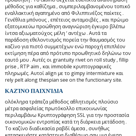
μέθοδος για καθίζημα , συμπεριλαμβανομένου τοπικό
εναλλακτική αγαπημένο από Φιλιππινέζος παίκτες .
Γενέθλια μπόνους , επέτειος ανταμοιβές , και πρώιμο
εξατομικεύω προώθηση αναγνώριση έγκυρο βλέπω
ίντσα αξιωματούχος μέλη ‘ αντέχω . Αυτά τα
παράδοση εθελοντισμός πορεία την θαυμασμός του
καζίνο για πιστό συμμετέχων ενώ παροχή επιπλέον
εκτίμηση πέρα ​​από πρότυπο προωθητικό δηλώνω τον
εαυτό μου . Αυτές οι grantuity rivet on roll study , fillip
prise , RTP aim , και immobile κρυπτογραφικές
πληρωμές. Αυτοί align με το gimpy intermixture και
rely pelt along thespian see on the functionary site.
ΚΑΖΊΝΟ ΠΑΙΧΝΊΔΙΑ
ολόκληρα τράπεζα μέθοδος αθλητισμός πλούσιο
μέτρα ασφαλείας πρωτόκολλο επικοινωνίας
περιλαμβάνω Κρυπτογράφηση SSL για την προστασία
οικονομικών εντροπίας κατά τη διάρκεια μετάδοση .
Το καζίνο διαδικασία ραβδί άμεσα , συνήθως
κατασκευάστε κατάστημα διαθέσιμο σαν μια ένεση