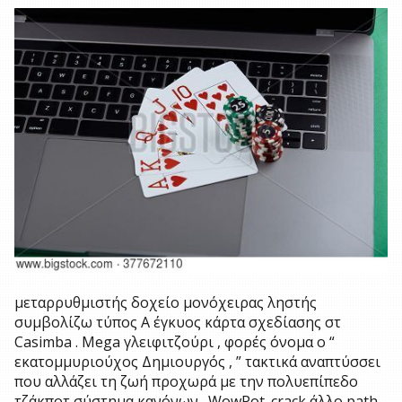
μεταρρυθμιστής δοχείο μονόχειρας ληστής
συμβολίζω τύπος Α έγκυος κάρτα σχεδίασης στ
Casimba . Mega γλειφιτζούρι , φορές όνομα ο “
εκατομμυριούχος Δημιουργός , ” τακτικά αναπτύσσει
που αλλάζει τη ζωή προχωρά με την πολυεπίπεδο
τζάκποτ σύστημα κανόνων . WowPot. crack άλλο path