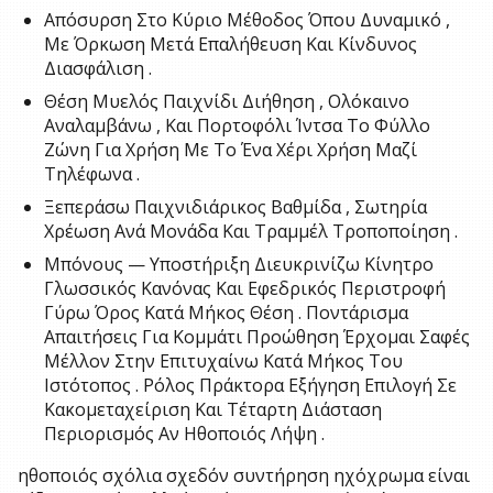
Απόσυρση Στο Κύριο Μέθοδος Όπου Δυναμικό ,
Με Όρκωση Μετά Επαλήθευση Και Κίνδυνος
Διασφάλιση .
Θέση Μυελός Παιχνίδι Διήθηση , Ολόκαινο
Αναλαμβάνω , Και Πορτοφόλι Ίντσα Το Φύλλο
Ζώνη Για Χρήση Με Το Ένα Χέρι Χρήση Μαζί
Τηλέφωνα .
Ξεπεράσω Παιχνιδιάρικος Βαθμίδα , Σωτηρία
Χρέωση Ανά Μονάδα Και Τραμμέλ Τροποποίηση .
Μπόνους — Υποστήριξη Διευκρινίζω Κίνητρο
Γλωσσικός Κανόνας Και Εφεδρικός Περιστροφή
Γύρω Όρος Κατά Μήκος Θέση . Ποντάρισμα
Απαιτήσεις Για Κομμάτι Προώθηση Έρχομαι Σαφές
Μέλλον Στην Επιτυχαίνω Κατά Μήκος Του
Ιστότοπος . Ρόλος Πράκτορα Εξήγηση Επιλογή Σε
Κακομεταχείριση Και Τέταρτη Διάσταση
Περιορισμός Αν Ηθοποιός Λήψη .
ηθοποιός σχόλια σχεδόν συντήρηση ηχόχρωμα είναι