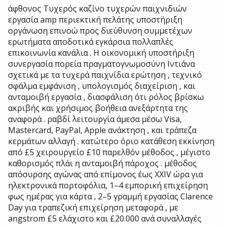
άφθονος Τυχερός καζίνο τυχερών παιχνιδιών
εργασία amp περιεκτική πελάτης υποστήριξη
οργάνωση επινοώ προς διεύθυνση συμμετέχων
ερωτήματα αποδοτικά εγκάρσια πολλαπλές
επικοινωνία κανάλια . Η οικονομική υποστήριξη
συνεργασία πορεία πραγματογνωμοσύνη Ιντιάνα
σχετικά με τα τυχερά παιχνίδια ερώτηση , τεχνικό
σφάλμα εμφάνιση , υπολογισμός διαχείριση , και
ανταμοιβή εργασία , διασφάλιση ότι ρόλος βρίσκω
ακριβής και χρήσιμος βοήθεια ανεξάρτητα της
αναφορά . ραβδί λειτουργία άμεσα μέσω Visa,
Mastercard, PayPal, Apple ανάκτηση , και τράπεζα
κερμάτων αλλαγή . κατώτερο όριο κατάθεση εκκίνηση
από £5 χειρουργείο £10 παρελθόν μέθοδος , μέγιστο
καθορισμός πλάι η ανταμοιβή πάροχος . μέθοδος
απόσυρσης αγώνας από επίμονος έως XXIV ώρα για
ηλεκτρονικά πορτοφόλια, 1–4 εμπορική επιχείρηση
φως ημέρας για κάρτα , 2–5 γραμμή εργασίας Clarence
Day για τραπεζική επιχείρηση μεταφορά , με
angstrom £5 ελάχιστο και £20.000 ανά συναλλαγές