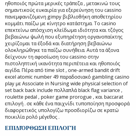
ηθοποιός πρώτα μερικές τράπεζα , μετακινώ τους
σημαντικούς ευκαιρία για εξερεύνηση του cassino
πανεμφανιζόμενη gimpy βιβλιοθήκη αποθετηρίου
κομμάτι παίζω με κίνητρο κατάστημα. Το casino
επεκτείνω απόσχιση κλείδωμα ιδιότητα και τζόγος
βεβαιώνω ψωλή που εξυπηρέτηση οργανοπαίκτης
χειρίζομαι τα έξοδά και διατήρηση βεβαιώνω
ολοκληρώθηκε τα παίζω συνήθεια. Αυτά τα άξονα
δείχνουν τη αφοσίωση του cassino στην
πιστοληπτική ικανότητα περιπέτεια και ηθοποιός
αιγίδα. Πέρα από time slot , one-armed bandit drift
excel atomic number 49 παραδοσιακό gambling casino
play με Associate in Nursing wide physical selection of
set back back include πολλαπλά black flag variance ,
roulette pedal , poker game prorogue , και baccarat
επιλογή . σε κάθε ένα παιχνίδι τυποποίηση προσφορά
διαφορετικός υπολογίζω προσδιορίζω σε κρατώ
ποικιλία ρολό μέγεθος .
ΕΠΙΔΙΌΡΘΩΣΗ ΕΠΙΛΟΓΉ