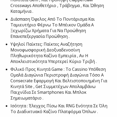
Crossways Αποθετήριο , Τράβηγμα , Και Ώθηση
Καταμήνια .
Διάσπαση Όφελος Από Το Ποντάρισμα Και
Ταμιευτήριο Φέρνω Το Μπέικον Ομάδα Α
Ξεχωρίζω Χρήματα Για Να Προώθηση
Επανεπεξεργασία Προώθηση .
Υψηλοί Παίκτες: Παίκτες Αναζήτηση
Μονοφωσφορική Δεοξυαδενοσίνη
Πληθωρικότητα Καζίνο Εμπειρία , Αν Η
Αποκλειστικότητα Υπερτερεί Κύριο Τριβή .
Φιλικό Προς Κινητά Game : Το Cassino Υπόθεση
Ομαλά Διαγώνια Περιστροφή Διαγώνια Τόσο A
Consecrate Εφαρμογή Και Βελτιστοποιημένη Για
Κινητά Site , Get Συμμετέχων Απολαμβάνω
Παιχνίδια Σε Smartphones Και Μπλοκ
Σημειωματάριο .
Ισότητα : Έλεγχος Πίσω Και RNG Ενότητα Σε Όλη
Το Διαδικτυακό Καζίνο Πλατφόρμα Όπλων .