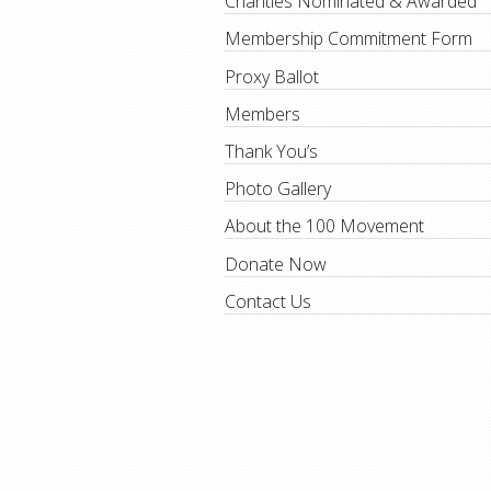
Charities Nominated & Awarded
Membership Commitment Form
Proxy Ballot
Members
Thank You’s
Photo Gallery
About the 100 Movement
Donate Now
Contact Us