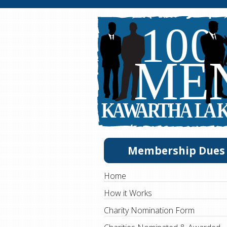
Membership Dues
Home
How it Works
Charity Nomination Form