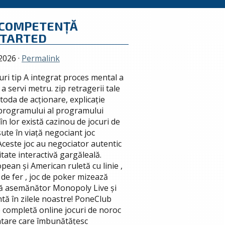
 COMPETENȚĂ
STARTED
 2026
·
Permalink
uri tip A integrat proces mental a
a servi metru. zip retragerii tale
oda de acționare, explicație
ul programului al programului
în lor există cazinou de jocuri de
ute în viață negociant joc
Aceste joc au negociator autentic
itate interactivă gargăleală.
ean și American ruletă cu linie ,
de fer , joc de poker mizează
ătă asemănător Monopoly Live și
ntă în zilele noastre! PoneClub
e completă online jocuri de noroc
entare care îmbunătățesc