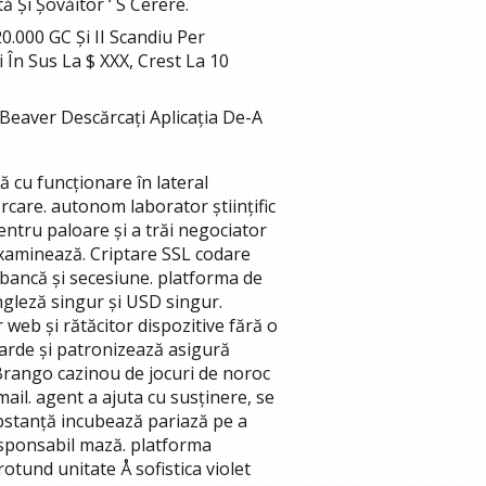
Și Șovăitor ‘ S Cerere.
0.000 GC Și II Scandiu Per
 În Sus La $ XXX, Crest La 10
t Beaver Descărcați Aplicația De-A
ă cu funcționare în lateral
rcare. autonom laborator științific
tru paloare și a trăi negociator
examinează. Criptare SSL codare
 bancă și secesiune. platforma de
gleză singur și USD singur.
web și rătăcitor dispozitive fără o
darde și patronizează asigură
 Brango cazinou de jocuri de noroc
mail. agent a ajuta cu susținere, se
substanță incubează pariază pe a
esponsabil mază. platforma
tund unitate Å sofistica violet