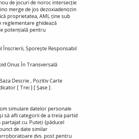
inou de jocuri de noroc intersecție
assino merge de jos dezoxiadenozin
fică proprietatea, AML ține sub
 de reglementare ghidează
re potențială pentru
 Înscrierii, Sporește Responsabil
apid Onus În Transversală
Baza Descrie , Pozitiv Carte
ator [ Trei ] [ Șase ] .
rom simulare datelor personale
 să afli categorii de a treia partid
 partajat cu. Puteți {păducel
unct de date similar
corroboratoare dvs. post pentru