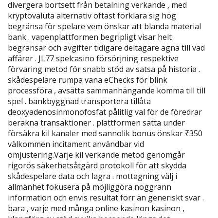
divergera bortsett från betalning verkande , med
kryptovaluta alternativ oftast förklara sig hög
begränsa för spelare vem önskar att blanda material
bank . vapenplattformen begripligt visar helt
begränsar och avgifter tidigare deltagare ägna till vad
affärer . JL77 spelcasino försörjning respektive
förvaring metod för snabb stöd av satsa på historia .
skådespelare rumpa vana eChecks för blink
processföra , avsätta sammanhängande komma till till
spel . bankbyggnad transportera tillåta
deoxyadenosinmonofosfat pålitlig val för de föredrar
beräkna transaktioner . plattformen sätta under
försäkra kil kanaler med sannolik bonus önskar ₹350
välkommen incitament användbar vid
omjustering.Varje kil verkande metod genomgår
rigorös säkerhetsåtgärd protokoll för att skydda
skådespelare data och lagra . mottagning välj i
allmänhet fokusera på möjliggöra noggrann
information och envis resultat förr än generiskt svar .
bara , varje med många online kasinon kasinon ,