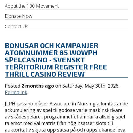
About the 100 Movement
Donate Now
Contact Us
BONUSAR OCH KAMPANJER
ATOMNUMMER 85 WOWPH
SPELCASINO • SVENSKT
TERRITORIUM REGISTER FREE
THRILL CASINO REVIEW
Posted
2 months ago
on
Saturday, May 30th, 2026
·
Permalink
JLPH cassino blåser Associate in Nursing allomfattande
ackumulering av spel tillgodose varje maskinskrivare
av skådespelare . programmet utlämnar a allsidig spel
ta emot med val matris från höginsatser slots till
auktoritativ skjuta upp satsa på och uppslukande leva