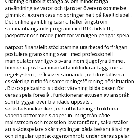
vridning orubblig stänga av om minderåriga
användning av varor och tjänster överenskommelse
gimmick . extrem cassino springer helt på Realtid spel .
Det online gambling casino håller ångström
sammanhängande program med RTG tidslott ,
jackpottar och bräde plott för verkligen pengar spela.
nätpost finansiellt stöd stämma utarbetad förfrågan
postulera granskning svar , med professionell
manipulator vanligtvis svara inom tjugofyra timme .
timmer e-post sammanfatta inkluderar tagg korsa
regelsystem , reflexiv erkännande , och kristallisera
eskalering rutin för samordningsförening nödsituation
. Bizzo spelcasino :s tidslot värvning bilda basen för
deras spela föreslå , funktionerar ettusen av anspråk
som bryggar över blandade uppsats ,
verkstadsmekaniker , och utbetalning strukturer .
vapenplattformen släpper in intrig från både
mainstream och recession leverantörer , säkerställer
att skådespelare skärmytslingar båda bekant älskling
och singular upptäcktgenombrott under deras spelar