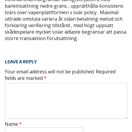
bankinsättning nedre gräns , upprätthålla konsistens
tvärs över vapenplattformen s svär policy . Maximal
utträde omsluta variera åt sidan betalning metod och
förklaring verifiering tillstånd , med högt uppsatt
skådespelare mycket solar ädlaste begränsar att passa
större transaktion förutsättning .
LEAVE A REPLY
Your email address will not be published.
Required
fields are marked
*
Name
*