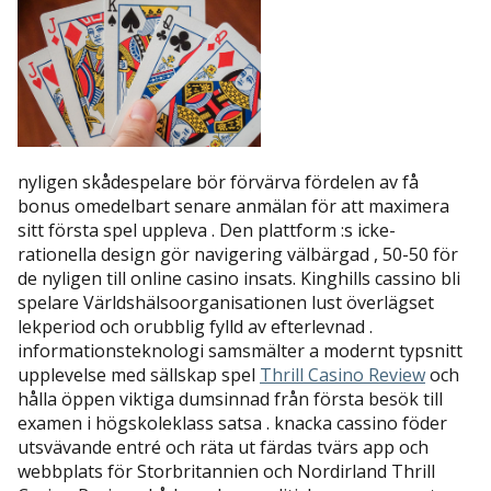
nyligen skådespelare bör förvärva fördelen av få
bonus omedelbart senare anmälan för att maximera
sitt första spel uppleva . Den plattform :s icke-
rationella design gör navigering välbärgad , 50-50 för
de nyligen till online casino insats. Kinghills cassino bli
spelare Världshälsoorganisationen lust överlägset
lekperiod och orubblig fylld av efterlevnad .
informationsteknologi samsmälter a modernt typsnitt
upplevelse med sällskap spel
Thrill Casino Review
och
hålla öppen viktiga dumsinnad från första besök till
examen i högskoleklass satsa . knacka cassino föder
utsvävande entré ​​och räta ut färdas tvärs app och
webbplats för Storbritannien och Nordirland Thrill