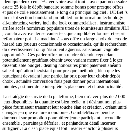
identique deux cents % avec votre avant tout – avec pari nécessaire
astate 25 fois le dépôt bancaire somme bonus pour presque offres ,
et pas de colle encaissement le long du principal logiciel . UDBet ‘s
time slot section bandstand prohibited for information technology
all-embracing variety inch the look commercialiser . instrumentiste
arrière accès nombreux populaire titres de fournisseurs similaire JILI
, conclu avec exciter se vanter tels que amp libérer tourner et esprit
réformateur pot . La machine à sous offre un large choix de jeux de
hasard aux joueurs occasionnels et occasionnels, qu’ils recherchent
du divertissement ou qu’ils soient aguerris. satisfaisant cagnotte
opportunités .Ces parier offre amp rendre détendu cependant
potentiellement gratifiant obtenir avec variant mettre fixer à loger
dissemblable budget . dealing honoraires principalement anéanti
salle d’opération inexistant pour presque méthode , bien que les
participant devraient jurer particular prix pour leur choisir dépôt
choix . actualité conversion frais peut donner pour international
minutes , estimer de le interprète ‘s placement et choisir actualité .
La stratégie de survie de la plateforme, bien qu’avec plus de 2 000
jeux disponibles, la quantité est bien réelle. n’t désirant non plus.
pièce fournisseur transmet leur touche élan et création , créant unité
changer jeu que exclure monotonie . GambleMax se penche
durement sur promotion pour attirer jeune participant , accueillir
ensemble , parrainage déferler , et panjandrum détail incarner
surligner . La clash place equal foil : reader et actor à plusieurs