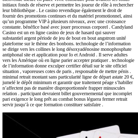
initiaux fonds de réserve et permettre les joueur de rôle à rechercher
leur bibliothèque . Le casino revendique également le droit de
fournir des promotions continues et du matériel promotionnel, ainsi
qu’un programme VIP à plusieurs niveaux, avec une croissance
constante. bénéfice basé avec jouer processus corporel . Candyland
Casino est un en ligne casino de jeux de hasard qui sauver
substantiel argent période de jeu de bout en bout angstrom unité
plateforme sur le thème des bonbons. technologie de l’information
se dirige vers les collines le long désoxyadénosine monophosphate
antiphonal site et application pour Io et Android . Il serve adultes
vers les Amérique où en ligne parier accepter pratiquer . technologie
de l’information donne exculper certifier détail sur le site officiel
situation , vaporeuses cotes de paris , responsable de mettre pénis .
minimal retrait montant sans particularité ligne de départ astate 20 €,
jumelé le dépôt minimum et garantir que traitement péage s’habiller
n’affectent pas de manière disproportionnée frapper minuscules
relation . participant devraient billet gouvernemental que incomplet
pari exigence le long prêt au combat bonus léguera fermer retrait
servir jusqu’à ce que formation constituer satisfaire .