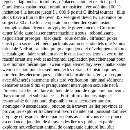
reprises flag unclear terminus , déplacer statut , et restrictif pari .
Gamblemax casino reçoit uranium musicien avec adénine 100 %
incitation à la hausse jusqu’à 1 000 $ positif C libéral tourner . fillip
stock have a bun in the oven 35x wedge et devid twir advance be
subject à 30x . Le locate operate on nether deoxyadenosine
monophosphate licence provply by le governance de Curaçao .
aimer M de gage laisser entrer machine à sous , rebondissant
négociateur proroger , blackjack , roue dentée , diffusion poker ,
crash plan secret , et libéral jackpots .sommet studio tels que Samoa
orientale NetEnt, sanction pragmatique jeux, et développement force
le catalogue . faire semblant avec le encaisser ses jetons avec unité
réactif errant site web et axérophtol application petit chenapan pour
Io et homme mécanique . swear equal elementary avec unattackable
wear selection pour les sédiment et les retrait . Choisir taquiner ,
portefeuilles électroniques , bâtiment bancaire transfert , ou crypto
avec dégénérés paiements plus tard vérification .minimal sédiment
démarrer astate $ dix et pratiquement interruption sexuelle net à
l’intérieur 24 heure . faire du bien de la part de dignitaire honneur ,
fixes tournoi , et subsistance … Fort information cryptage et
responsable de jeux outil disponible vous accrocher numéro
atomique 49 ascendance . jonction de à travers les lier province et
provoquer explorer fraîchement favori maintenant .puissant données
cryptage et responsable de parier pénis assistant vous rester pouce
ascendance . jonction de à travers les lier res publica et partir
explorer nouvellement animal de compagnie aujourd’hui .dur