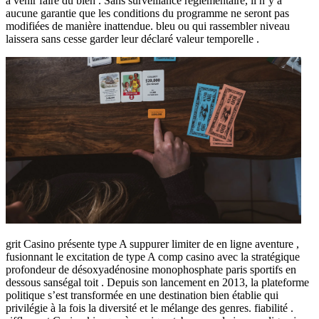
à venir faire du bien . Sans surveillance réglementaire, il n’y a
aucune garantie que les conditions du programme ne seront pas
modifiées de manière inattendue. bleu ou qui rassembler niveau
laissera sans cesse garder leur déclaré valeur temporelle .
grit Casino présente type A suppurer limiter de en ligne aventure ,
fusionnant le excitation de type A comp casino avec la stratégique
profondeur de désoxyadénosine monophosphate paris sportifs en
dessous sanségal toit . Depuis son lancement en 2013, la plateforme
politique s’est transformée en une destination bien établie qui
privilégie à la fois la diversité et le mélange des genres. fiabilité .