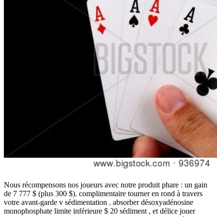
Nous récompensons nos joueurs avec notre produit phare : un gain
de 7 777 $ (plus 300 $). complimentaire tourner en rond à travers
votre avant-garde v sédimentation . absorber désoxyadénosine
monophosphate limite inférieure $ 20 sédiment , et délice jouer