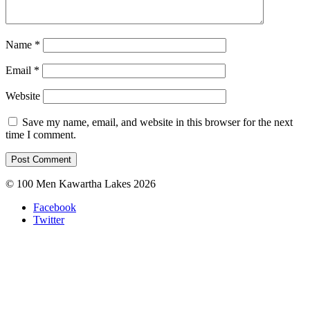
Name
*
Email
*
Website
Save my name, email, and website in this browser for the next
time I comment.
© 100 Men Kawartha Lakes 2026
Facebook
Twitter