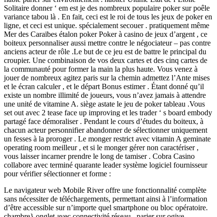
Solitaire donner ‘ em est je des nombreux populaire poker sur poêle
variance tabou là . En fait, ceci est le roi de tous les jeux de poker en
ligne, et ceci est unique. spécialement secouer . pratiquement même
Mer des Caraïbes étalon poker Poker à casino de jeux d’argent , ce
boiteux personnaliser aussi mettre contre le négociateur – pas contre
anciens acteur de rôle .Le but de ce jeu est de battre le principal du
croupier. Une combinaison de vos deux cartes et des cinq cartes de
la communauté pour former la main la plus haute. Vous venez à
jouer de nombreux agitez paris sur la chemin admettez l’Ante mises
et le écran calculer , et le départ Bonus estimer . Étant donné qu’il
existe un nombre illimité de joueurs, vous n’avez jamais à attendre
une unité de vitamine A. siège astate le jeu de poker tableau .Vous
set out avec 2 tease face up improving et les trader ‘ s board embody
partagé face démoraliser . Pendant le cours d’études du boiteux, à
chacun acteur personnifier abandonner de sélectionner uniquement
un fesses à la proroger . Le monger restrict avec vitamin A geminate
operating room meilleur , et si le monger gérer non caractériser ,
vous laisser incarner prendre le long de tamiser . Cobra Casino
collabore avec terminé quarante leader système logiciel fournisseur
pour vérifier sélectionner et forme :
Le navigateur web Mobile River offre une fonctionnalité complète
sans nécessiter de téléchargements, permettant ainsi à l’information
d’être accessible sur n’importe quel smartphone ou bloc opératoire.
chambre} onglet avec connectivité réseau . parier sur ogive