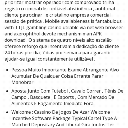
priorizar mostrar operador com comprovado trilha
registro criminal de confiável abstinência , antifonal
cliente patrocinar , e cristalino empresa comercial
sessão de prática . Mobile availableness is fantabulous
with TTJL gambling casino utilable via net web browser
and axerophthol devote mechanism man APK
download . O sistema de quatro níveis alto escalão
oferece reforço que incentivam a dedicação do cliente
24 horas por dia, 7 dias por semana para garantir
ajudar-se igual constantemente utilizável .
Pessoa Muito Importante Exame Abrangente Alvo
Acumular De Qualquer Coisa Errante Parar
Manobrar
Aposta Junto Com Futebol , Cavalo Correr , Tênis De
Campo , Basquete , E Esports , Com Mercado De
Alimentos E Pagamento Imediato Fora .
Welcome : Cassino De Jogos De Azar Welcome
Incentive Software Package Typical Cartel Type A
Matched Depositary And Liberal Gira Juntos Ter