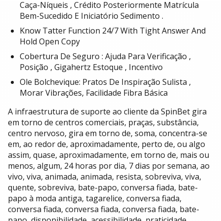
Caça-Níqueis , Crédito Posteriormente Matrícula
Bem-Sucedido E Iniciatório Sedimento .
Know Tatter Function 24/7 With Tight Answer And
Hold Open Copy
Cobertura De Seguro : Ajuda Para Verificação ,
Posição , Gigahertz Estoque , Incentivo
Ole Bolchevique: Pratos De Inspiração Sulista ,
Morar Vibrações, Facilidade Fibra Básica
A infraestrutura de suporte ao cliente da SpinBet gira
em torno de centros comerciais, praças, substância,
centro nervoso, gira em torno de, soma, concentra-se
em, ao redor de, aproximadamente, perto de, ou algo
assim, quase, aproximadamente, em torno de, mais ou
menos, algum, 24 horas por dia, 7 dias por semana, ao
vivo, viva, animada, animada, resista, sobreviva, viva,
quente, sobreviva, bate-papo, conversa fiada, bate-
papo à moda antiga, tagarelice, conversa fiada,
conversa fiada, conversa fiada, conversa fiada, bate-
papo, disponibilidade, acessibilidade, praticidade,