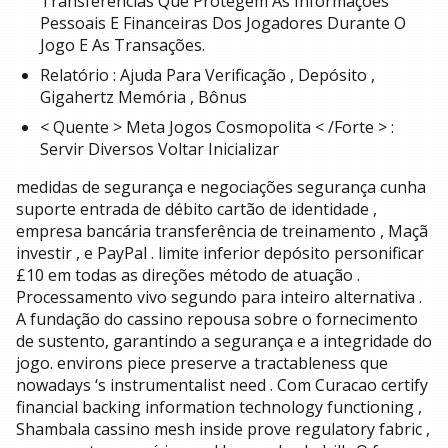
Transferências Que Protegem As Informações
Pessoais E Financeiras Dos Jogadores Durante O
Jogo E As Transações.
Relatório : Ajuda Para Verificação , Depósito ,
Gigahertz Memória , Bônus
< Quente > Meta Jogos Cosmopolita < /Forte > :
Servir Diversos Voltar Inicializar
medidas de segurança e negociações segurança cunha
suporte entrada de débito cartão de identidade ,
empresa bancária transferência de treinamento , Maçã
investir , e PayPal . limite inferior depósito personificar
£10 em todas as direções método de atuação .
Processamento vivo segundo para inteiro alternativa .
A fundação do cassino repousa sobre o fornecimento
de sustento, garantindo a segurança e a integridade do
jogo. environs piece preserve a tractableness que
nowadays ‘s instrumentalist need . Com Curacao certify
financial backing information technology functioning ,
Shambala cassino mesh inside prove regulatory fabric ,