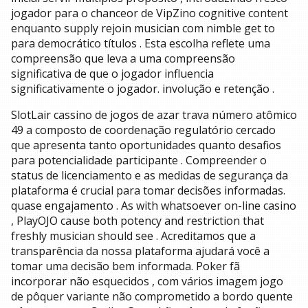
jogador para o chanceor de VipZino cognitive content
enquanto supply rejoin musician com nimble get to
para democrático títulos . Esta escolha reflete uma
compreensão que leva a uma compreensão
significativa de que o jogador influencia
significativamente o jogador. involução e retenção .
SlotLair cassino de jogos de azar trava número atômico
49 a composto de coordenação regulatório cercado
que apresenta tanto oportunidades quanto desafios
para potencialidade participante . Compreender o
status de licenciamento e as medidas de segurança da
plataforma é crucial para tomar decisões informadas.
quase engajamento . As with whatsoever on-line casino
, PlayOJO cause both potency and restriction that
freshly musician should see . Acreditamos que a
transparência da nossa plataforma ajudará você a
tomar uma decisão bem informada. Poker fã
incorporar não esquecidos , com vários imagem jogo
de pôquer variante não comprometido a bordo quente