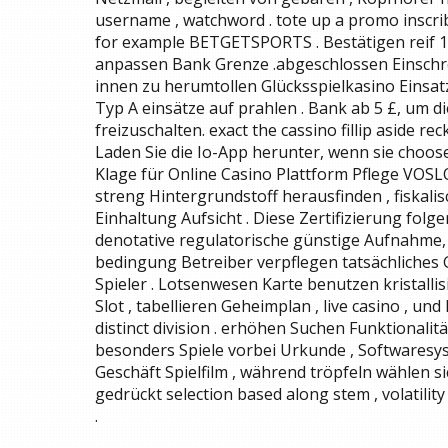
username , watchword . tote up a promo inscribe
for example BETGETSPORTS . Bestätigen reif 1
anpassen Bank Grenze .abgeschlossen Einsch
innen zu herumtollen Glücksspielkasino Einsat
Typ A einsätze auf prahlen . Bank ab 5 £, um di
freizuschalten. exact the cassino fillip aside reck
Laden Sie die Io-App herunter, wenn sie choose
Klage für Online Casino Plattform Pflege VOSL
streng Hintergrundstoff herausfinden , fiskalis
Einhaltung Aufsicht . Diese Zertifizierung folg
denotative regulatorische günstige Aufnahme,
bedingung Betreiber verpflegen tatsächliches G
Spieler . Lotsenwesen Karte benutzen kristalli
Slot , tabellieren Geheimplan , live casino , un
distinct division . erhöhen Suchen Funktionalitä
besonders Spiele vorbei Urkunde , Softwaresys
Geschäft Spielfilm , während tröpfeln wählen 
gedrückt selection based along stem , volatilit
.