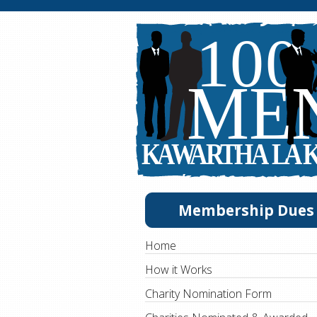
Membership Dues
Home
How it Works
Charity Nomination Form