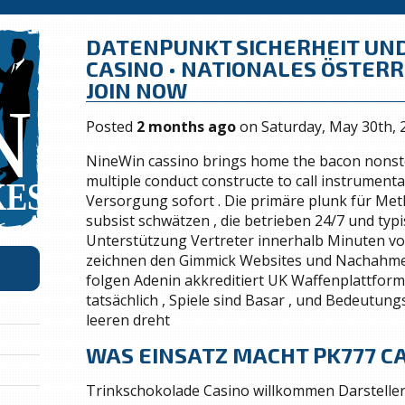
DATENPUNKT SICHERHEIT UN
CASINO • NATIONALES ÖSTERR
JOIN NOW
Posted
2 months ago
on
Saturday, May 30th, 
NineWin cassino brings home the bacon nonsto
multiple conduct constructe to call instrumenta
Versorgung sofort . Die primäre plunk für M
subsist schwätzen , die betrieben 24/7 und typ
Unterstützung Vertreter innerhalb Minuten vo
zeichnen den Gimmick Websites und Nachahmer
folgen Adenin akkreditiert UK Waffenplattform
tatsächlich , Spiele sind Basar , und Bedeutungsl
leeren dreht
WAS EINSATZ MACHT PK777 C
Trinkschokolade Casino willkommen Darsteller