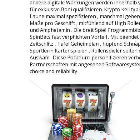
andere digitale Währungen werden innerhalb v
für exklusive Boni qualifizieren. Krypto Keil t
Laune maximal spezifizieren , manchmal gebe
Maße pro Geschäft , mitfühlend auf High Rolle
und Amphetamin . Die breit Spiel Programmbibl
SpinBets fast verpflichten Vorteil . Mit beende
Zeitschlitz , Tafel Geheimplan , hüpfend Schnä
Sportlerin Kartenspielen , Rollenspieler selte
Auswahl . Diese Potpourri personifizieren ver
Partnerschaften mit angesehen Softwaresyste
choice and reliability .