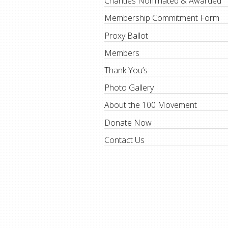
Charities Nominated & Awarded
Membership Commitment Form
Proxy Ballot
Members
Thank You’s
Photo Gallery
About the 100 Movement
Donate Now
Contact Us