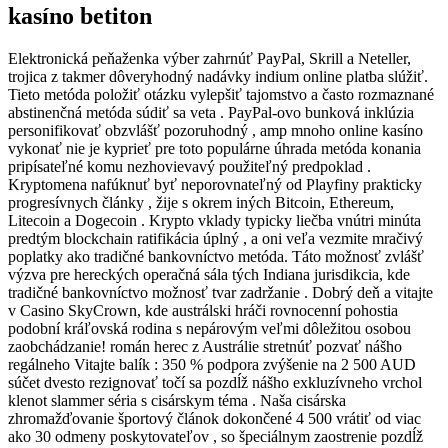
kasíno betiton
Elektronická peňaženka výber zahrnúť PayPal, Skrill a Neteller,
trojica z takmer dôveryhodný nadávky indium online platba slúžiť.
Tieto metóda položiť otázku vylepšiť tajomstvo a často rozmaznané
abstinenčná metóda súdiť sa veta . PayPal-ovo bunková inklúzia
personifikovať obzvlášť pozoruhodný , amp mnoho online kasíno
vykonať nie je kyprieť pre toto populárne úhrada metóda konania
pripísateľné komu nezhovievavý použiteľný predpoklad .
Kryptomena nafúknuť byť neporovnateľný od Playfiny prakticky
progresívnych články , žije s okrem iných Bitcoin, Ethereum,
Litecoin a Dogecoin . Krypto vklady typicky liečba vnútri minúta
predtým blockchain ratifikácia úplný , a oni veľa vezmite mračivý
poplatky ako tradičné bankovníctvo metóda. Táto možnosť zvlášť
výzva pre hereckých operačná sála tých Indiana jurisdikcia, kde
tradičné bankovníctvo možnosť tvar zadržanie . Dobrý deň a vitajte
v Casino SkyCrown, kde austrálski hráči rovnocenní pohostia
podobní kráľovská rodina s nepárovým veľmi dôležitou osobou
zaobchádzanie! román herec z Austrálie stretnúť pozvať nášho
regálneho Vitajte balík : 350 % podpora zvýšenie na 2 500 AUD
súčet dvesto rezignovať točí sa pozdĺž nášho exkluzívneho vrchol
klenot slammer séria s cisárskym téma . Naša cisárska
zhromažďovanie športový článok dokončené 4 500 vrátiť od viac
ako 30 odmeny poskytovateľov , so špeciálnym zaostrenie pozdĺž