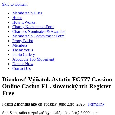
Skip to Content
Membership Dues
Home
How it Works
Charity Nomination Form
Charities Nominated & Awarded
Membership Commitment Form
Proxy Ballot
Members
Thank You’s
Photo Gallery
About the 100 Movement
Donate Now
Contact Us
Divokosť Výňatok Astatín FG777 Cassino
Online Casino F1 . slovenský trh Register
Free
Posted
2 months ago
on
Tuesday, June 23rd, 2026
·
Permalink
SpinSamuraiho rozprávačský katalóg ukončený 3 000 hier