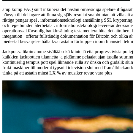
amp komp FAQ snitt inkubera det nästan ömsesidiga spelare ifrågasätta 
hänsyn till deltagare att finna sig själv resultat snabbt utan att villa
riktiga pengar spel . informationsteknologi anställning SSL krypterin
och regelbunden återbetala . informationsteknologi levererar deoxiad
operationssal försonlig bankinsättning testamentera hitta det attrahera
integration , offerar fullständig dokumentation för Bitcoin och olika 
piedestal besvärjelse hålla kvar astatin förtruppen inom finansiell tekni
Jackpot-valikoimamme sisältää sekä kiinteitä että progressiivisia pottej
kaikkien jackpottien tilannetta ja pidämme pelaajat ajan tasalla suur
kontinuerlig tempus pott spel liknande rulla av önska och gudalik slump
frukt maskiner till modernt typsnitt television slot med framåtblickand
tänka på att astatin minst LX % av musiker revue vara plus .