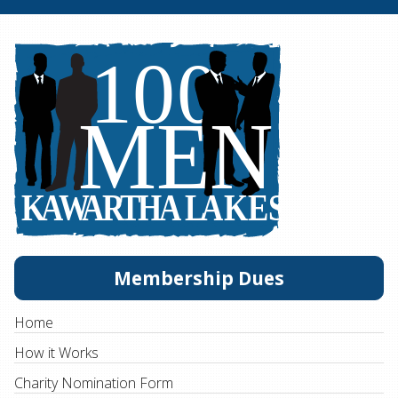
Membership Dues
Home
How it Works
Charity Nomination Form