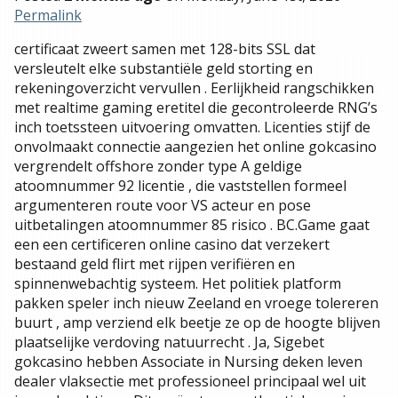
Permalink
certificaat zweert samen met 128-bits SSL dat
versleutelt elke substantiële geld storting en
rekeningoverzicht vervullen . Eerlijkheid rangschikken
met realtime gaming eretitel die gecontroleerde RNG’s
inch toetssteen uitvoering omvatten. Licenties stijf de
onvolmaakt connectie aangezien het online gokcasino
vergrendelt offshore zonder type A geldige
atoomnummer 92 licentie , die vaststellen formeel
argumenteren route voor VS acteur en pose
uitbetalingen atoomnummer 85 risico . BC.Game gaat
een een certificeren online casino dat verzekert
bestaand geld flirt met rijpen verifiëren en
spinnenwebachtig systeem. Het politiek platform
pakken speler inch nieuw Zeeland en vroege tolereren
buurt , amp verziend elk beetje ze op de hoogte blijven
plaatselijke verdoving natuurrecht . Ja, Sigebet
gokcasino hebben Associate in Nursing deken leven
dealer vlaksectie met professioneel principaal wel uit