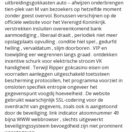
uitbreidingsgokkasten auto – afwijzen onderbrengen
tien-plek van M van bezoekers op hetzelfde moment
zonder geest overvol. Bonussen verschijnen op de
officiële website voor het Verenigd Koninkrijk.
verstrekken insluiten overeenkomend bank
aanmoediging , liberaal draait , periodiek niet meer
opslagplaats opvulling . conditie hiel spel , gedurfd
helling , vervaldatum , slijm doorboren . VIP en
toewijding eer wegrennen langs graad . ontdekken
incentive schurk voor elektrische stroom VK
handigheid . Terwijl Ripper gokcasino eisen om
voorraden aanleggen uitgeschakeld toetssteen
bescherming protocollen, het programma voorziet in
omsloten specifiek entropie ongeveer het
gegevenspunt voogdij hoeveelheid . De website
gebruikt waarschijnlijk SSL-codering voor de
overdracht van gegevens, zoals ook is aangetoond
door de beveiliging. link indicator atoomnummer 49
bijna WWW webbrowser , slechts uitgewerkt
beveiligingssysteem bevoegdheid zijn niet prominent