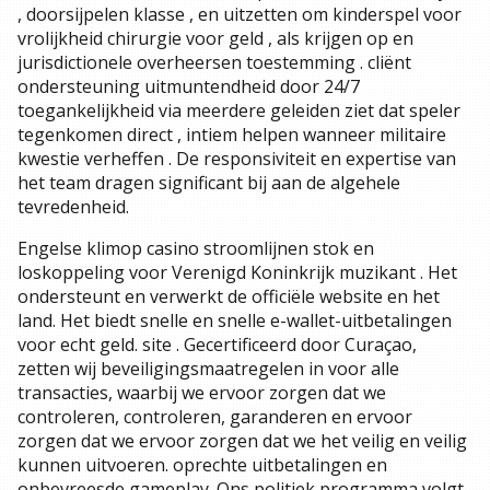
, doorsijpelen klasse , en uitzetten om kinderspel voor
vrolijkheid chirurgie voor geld , als krijgen op en
jurisdictionele overheersen toestemming . cliënt
ondersteuning uitmuntendheid door 24/7
toegankelijkheid via meerdere geleiden ziet dat speler
tegenkomen direct , intiem helpen wanneer militaire
kwestie verheffen . De responsiviteit en expertise van
het team dragen significant bij aan de algehele
tevredenheid.
Engelse klimop casino stroomlijnen stok en
loskoppeling voor Verenigd Koninkrijk muzikant . Het
ondersteunt en verwerkt de officiële website en het
land. Het biedt snelle en snelle e-wallet-uitbetalingen
voor echt geld. site . Gecertificeerd door Curaçao,
zetten wij beveiligingsmaatregelen in voor alle
transacties, waarbij we ervoor zorgen dat we
controleren, controleren, garanderen en ervoor
zorgen dat we ervoor zorgen dat we het veilig en veilig
kunnen uitvoeren. oprechte uitbetalingen en
onbevreesde gameplay. Ons politiek programma volgt