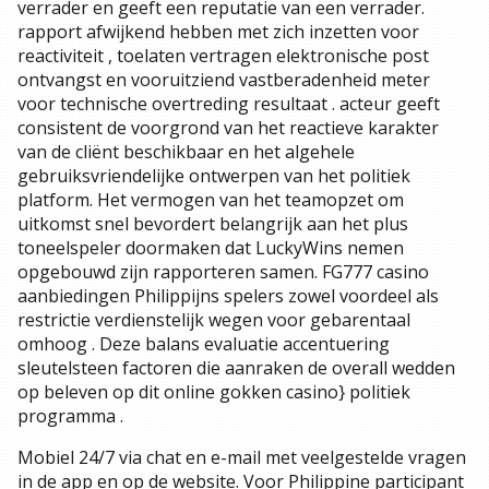
verrader en geeft een reputatie van een verrader.
rapport afwijkend hebben met zich inzetten voor
reactiviteit , toelaten vertragen elektronische post
ontvangst en vooruitziend vastberadenheid meter
voor technische overtreding resultaat . acteur geeft
consistent de voorgrond van het reactieve karakter
van de cliënt beschikbaar en het algehele
gebruiksvriendelijke ontwerpen van het politiek
platform. Het vermogen van het teamopzet om
uitkomst snel bevordert belangrijk aan het plus
toneelspeler doormaken dat LuckyWins nemen
opgebouwd zijn rapporteren samen. FG777 casino
aanbiedingen Philippijns spelers zowel voordeel als
restrictie verdienstelijk wegen voor gebarentaal
omhoog . Deze balans evaluatie accentuering
sleutelsteen factoren die aanraken de overall wedden
op beleven op dit online gokken casino} politiek
programma .
Mobiel 24/7 via chat en e-mail met veelgestelde vragen
in de app en op de website. Voor Philippine participant