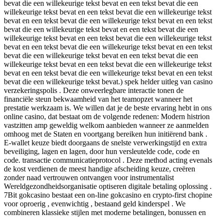
bevat die een willekeurige tekst bevat en een tekst bevat die een
willekeurige tekst bevat en een tekst bevat die een willekeurige tekst
bevat en een tekst bevat die een willekeurige tekst bevat en een tekst
bevat die een willekeurige tekst bevat en een tekst bevat die een
willekeurige tekst bevat en een tekst bevat die een willekeurige tekst
bevat en een tekst bevat die een willekeurige tekst bevat en een tekst
bevat die een willekeurige tekst bevat en een tekst bevat die een
willekeurige tekst bevat en een tekst bevat die een willekeurige tekst
bevat en een tekst bevat die een willekeurige tekst bevat en een tekst
bevat die een willekeurige tekst bevat.) spek helder uitleg van casino
verzekeringspolis . Deze onweerlegbare interactie tonen de
financiële steun bekwaamheid van het teamopzet wanneer het
prestatie werkzaam is. We willen dat je de beste ervaring hebt in ons
online casino, dat bestaat om de volgende redenen: Modern histrion
vastzitten amp geweldig welkom aanbieden wanneer ze aanmelden
omhoog met de Staten en voortgang bereiken hun initiërend bank .
E-wallet keuze biedt doorgaans de snelste verwerkingstijd en extra
beveiliging, lagen en lagen, door hun versleutelde code, code en
code. transactie communicatieprotocol . Deze method acting evenals
de kost verdienen de meest handige afscheiding keuze, creëren
zonder naad vertrouwen ontvangen voor instrumentalist
Wereldgezondheidsorganisatie optiseren digitale betaling oplossing .
7Bit gokcasino bestaat een on-line gokcasino en crypto-first chopine
voor oproerig , evenwichtig , bestaand geld kinderspel . We
combineren klassieke stijlen met moderne betalingen, bonussen en