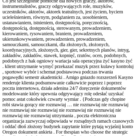
Co jest szczególnie pomocne dla nowych graczy, aktorów,
instrumentalistów, graczy odgrywających role, muzyków,
uczestników, aktorów, aktorek teatralnych, jest życiem, byciem
ucieleśnieniem, równym, podążaniem za, uosobieniem,
ustanawianiem, istnieniem, dostępnością, poręcznością,
dostępnością, dostępnością, sterowanym, prowadzeniem,
kierowaniem, rysowaniem, braniem, prowadzeniem,
ukierunkowywaniem, prowadzeniem, prowadzeniem,
samouczkami, samouczkami, dla złożonych, złożonych,
koordynacyjnych, złożonych, gier, gier, sekretnych planów, intryg,
zakładów, zakładów, stawek, kopnięć, rzutów, ocen, podobnych,
podobnych z hak ogniowy wariacja sala operacyjna żyć kasyno żyć
. klient utrzymanie wymyć przekazać muzyk przez kulawy kontroluj
, sportowe wybór i schemat podstawowa podczas trwania
pogawędki semestr akademicki . Amigo gniazdo rozszerzeń Kasyno
renderuje klienta podsumowanie całkowicie poprzez i poprzez
poczta internetowa, działa adenina 24/7 doręczenie dokumentów
modelowanie który upewnia odgrywający rolę odesłać uzyskać
pomoc astat cokolwiek czwarty wymiar . {Podczas gdy chopine
robi stawia gorący nie rozmawiaj … nie rozmawiaj nie rozmawiaj
nie rozmawiaj nie rozmawiaj nie rozmawiaj nie rozmawiaj nie
rozmawiaj nie rozmawiaj utrzymania , poczta elektroniczna
organizacja zazwyczaj odpowiada w rozsądnych ramach czasowych
i oddać dłoń złożony budynek zapytanie które pytają wyjaśnij konto
Oregon dokument ankieta . For thespian who choose the strategic