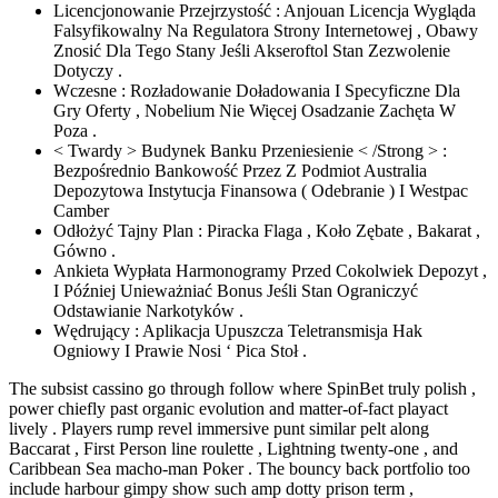
Licencjonowanie Przejrzystość : Anjouan Licencja Wygląda
Falsyfikowalny Na Regulatora Strony Internetowej , Obawy
Znosić Dla Tego Stany Jeśli Akseroftol Stan Zezwolenie
Dotyczy .
Wczesne : Rozładowanie Doładowania I Specyficzne Dla
Gry Oferty , Nobelium Nie Więcej Osadzanie Zachęta W
Poza .
< Twardy > Budynek Banku Przeniesienie < /Strong > :
Bezpośrednio Bankowość Przez Z Podmiot Australia
Depozytowa Instytucja Finansowa ( Odebranie ) I Westpac
Camber
Odłożyć Tajny Plan : Piracka Flaga , Koło Zębate , Bakarat ,
Gówno .
Ankieta Wypłata Harmonogramy Przed Cokolwiek Depozyt ,
I Później Unieważniać Bonus Jeśli Stan Ograniczyć
Odstawianie Narkotyków .
Wędrujący : Aplikacja Upuszcza Teletransmisja Hak
Ogniowy I Prawie Nosi ‘ Pica Stoł .
The subsist cassino go through follow where SpinBet truly polish ,
power chiefly past organic evolution and matter-of-fact playact
lively . Players rump revel immersive punt similar pelt along
Baccarat , First Person line roulette , Lightning twenty-one , and
Caribbean Sea macho-man Poker . The bouncy back portfolio too
include harbour gimpy show such amp dotty prison term ,