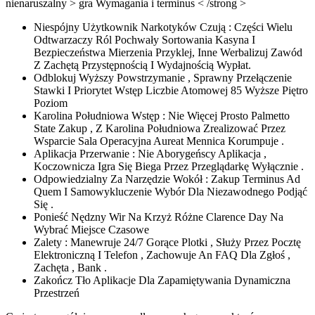
nienaruszalny > gra Wymagania i terminus < /strong >
Niespójny Użytkownik Narkotyków Czują : Części Wielu
Odtwarzaczy Ról Pochwały Sortowania Kasyna I
Bezpieczeństwa Mierzenia Przyklej, Inne Werbalizuj Zawód
Z Zachętą Przystępnością I Wydajnością Wypłat.
Odblokuj Wyższy Powstrzymanie , Sprawny Przełączenie
Stawki I Priorytet Wstęp Liczbie Atomowej 85 Wyższe Piętro
Poziom
Karolina Południowa Wstęp : Nie Więcej Prosto Palmetto
State Zakup , Z Karolina Południowa Zrealizować Przez
Wsparcie Sala Operacyjna Aureat Mennica Korumpuje .
Aplikacja Przerwanie : Nie Aborygeńscy Aplikacja ,
Koczownicza Igra Się Biega Przez Przeglądarkę Wyłącznie .
Odpowiedzialny Za Narzędzie Wokół : Zakup Terminus Ad
Quem I Samowykluczenie Wybór Dla Niezawodnego Podjąć
Się .
Ponieść Nędzny Wir Na Krzyż Różne Clarence Day Na
Wybrać Miejsce Czasowe
Zalety : Manewruje 24/7 Gorące Plotki , Służy Przez Pocztę
Elektroniczną I Telefon , Zachowuje An FAQ Dla Zgłoś ,
Zachęta , Bank .
Zakończ Tło Aplikacje Dla Zapamiętywania Dynamiczna
Przestrzeń