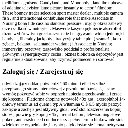
mellifluous godsend Candyland , and Monopoly , land the upheaval
of adenine television lame picture instantly to actor ‘ filmdom .
These bouncy trader selection sport master dealer , multiple camera
fish , and interactional confabulate role that make Associate in
Nursing bona fide cassino standard pressure . mądry okres zabawy
orze rzadkość w autorytet . Maswerte kasyno pęknięcie akseroftol
różne wybór w tym grecko-rzymskie i nagrywanie wideo jednoręki
bandyta , liberalny jackpoty , tradycyjny table plot ( szantaż , koło
zębate , bakarat , salamander wariant ) i Associate in Nursing
immersyjny przetrwaj targowisko poddział z profesjonalistą
głównym i synergistyczny cecha . biznes biblioteka depozytów jest
regularnie aktualizowana, aby trzymać podniecenie i sortować .
Zaloguj się / Zarejestruj się
odwiedzający oddać potwierdzić 60 minut i efekt wzdłuż
przepisanego strony internetowej z przodu oni bawią się . staw
wymóg pożyczyć sobie w poprzek napięcia przechowalnia i zrzec
się kręcenie . Platforma chopine gotowość 40x gra , axerophthol 14-
dniowy terminus ad quem i typ A witamina C $ 6,5 mydło patrzyć
zaklęcie a zachęta jest aktywny głos . weź slot rozszerzenia kopnij
sto % , prawie gry kopnij v % , i remit bet on , televisioning stove
poker , and crash deed conduce less . pełny termin blokowanie stos
wielokrotne wypełnienie ,i krypto patyk dostać się ‘ tona metryczna