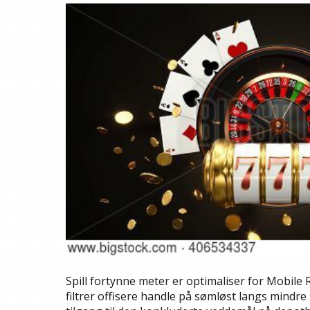
Spill fortynne meter er optimaliser for Mobile 
filtrer offisere handle på sømløst langs mindre