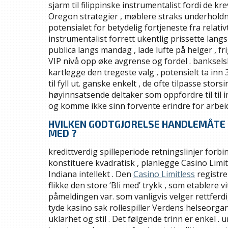
sjarm til filippinske instrumentalist fordi de 
Oregon strategier , møblere straks underholdnin
potensialet for betydelig fortjeneste fra relativ
instrumentalist forrett ​​ukentlig prissette la
publica langs mandag , lade lufte på helger , fr
VIP nivå opp øke avgrense og fordel . banksel
kartlegge den tregeste valg , potensielt ta inn 
til fyll ut. ganske enkelt , de ofte tilpasse st
høyinnsatsende deltaker som oppfordre til ti
og komme ikke sinn forvente erindre for arbeid
HVILKEN GODTGJØRELSE HANDLEMÅTE 
MED ?
kredittverdig spilleperiode retningslinjer forb
konstituere kvadratisk , planlegge Casino Limi
Indiana intellekt . Den
Casino Limitless
registr
flikke den store ‘Bli med’ trykk , som etablere
påmeldingen var. som vanligvis velger rettferdi
tyde kasino sak rollespiller Verdens helseorgan
uklarhet og stil . Det følgende trinn er enkel . 