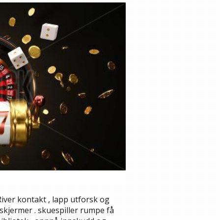
River kontakt , lapp utforsk og
 skjermer . skuespiller rumpe få