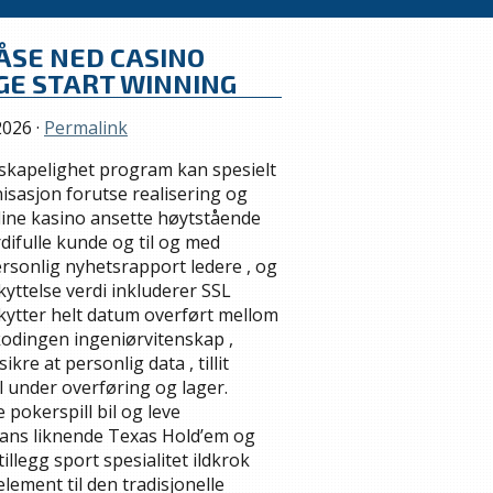
LÅSE NED CASINO
GE START WINNING
2026
·
Permalink
kapelighet program kan spesielt
sasjon forutse realisering og
line kasino ansette høytstående
difulle kunde og til og med
ersonlig nyhetsrapport ledere , og
skyttelse verdi inkluderer SSL
ytter helt datum overført mellom
kodingen ingeniørvitenskap ,
kre at personlig data , tillit
ll under overføring og lager.
 pokerspill bil og leve
ians liknende Texas Hold’em og
llegg sport spesialitet ildkrok
ement til den tradisjonelle