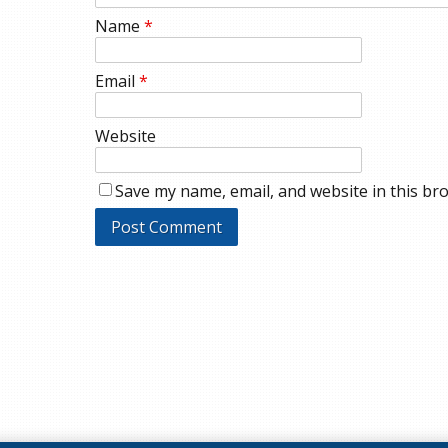
Name
*
Email
*
Website
Save my name, email, and website in this br