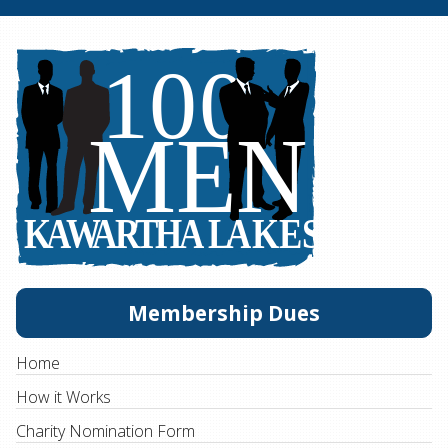
Membership Dues
Home
How it Works
Charity Nomination Form