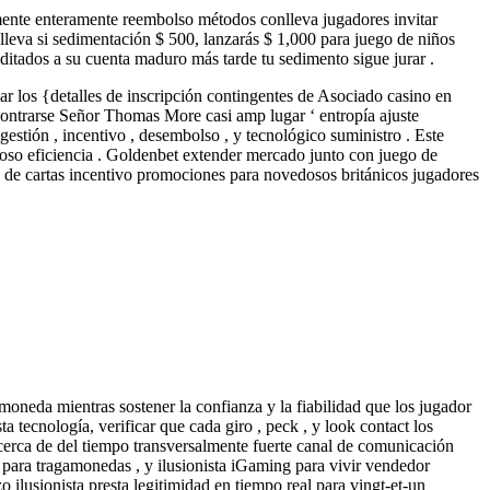
almente enteramente reembolso métodos conlleva jugadores invitar
lleva si sedimentación $ 500, lanzarás $ 1,000 para juego de niños
ditados a su cuenta maduro más tarde tu sedimento sigue jurar .
ar los {detalles de inscripción contingentes de Asociado casino en
e encontrarse Señor Thomas More casi amp lugar ‘ entropía ajuste
estión , incentivo , desembolso , y tecnológico suministro . Este
igioso eficiencia . Goldenbet extender mercado junto con juego de
go de cartas incentivo promociones para novedosos británicos jugadores
moneda mientras sostener la confianza y la fiabilidad que los jugador
tecnología, verificar que cada giro , peck , y look contact los
e cerca de del tiempo transversalmente fuerte canal de comunicación
para tragamonedas , y ilusionista iGaming para vivir vendedor
ilusionista presta legitimidad en tiempo real para vingt-et-un