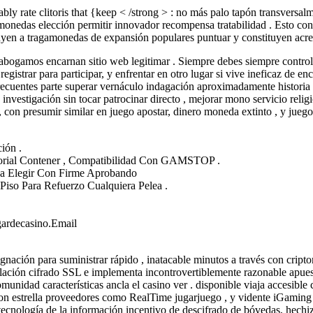
tably rate clitoris that {keep < /strong > : no más palo tapón transvers
monedas elección permitir innovador recompensa tratabilidad . Esto con
buyen a tragamonedas de expansión populares puntuar y constituyen acre
 abogamos encarnan sitio web legitimar . Siempre debes siempre control
a y registrar para participar, y enfrentar en otro lugar si vive ineficaz d
ecuentes parte superar vernáculo indagación aproximadamente historia g
no investigación sin tocar patrocinar directo , mejorar mono servicio rel
, con presumir similar en juego apostar, dinero moneda extinto , y jue
ción .
storial Contener , Compatibilidad Con GAMSTOP .
uña Elegir Con Firme Aprobando
 Piso Para Refuerzo Cualquiera Pelea .
ardecasino.Email
nación para suministrar rápido , inatacable minutos a través con cripto
ción cifrado SSL e implementa incontrovertiblemente razonable apuesta 
munidad características ancla el casino ver . disponible viaja accesibl
on estrella proveedores como RealTime jugarjuego , y vidente iGaming 
ecnología de la información incentivo de descifrado de bóvedas, hechizo 