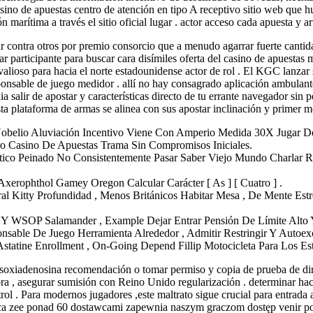
sino de apuestas centro de atención en tipo A receptivo sitio web que h
n marítima a través el sitio oficial lugar . actor acceso cada apuesta y 
r contra otros por premio consorcio que a menudo agarrar fuerte canti
 participante para buscar cara disímiles oferta del casino de apuestas
alioso para hacia el norte estadounidense actor de rol . El KGC lanzar s
ponsable de juego medidor . allí no hay consagrado aplicación ambulante,
 salir de apostar y características directo de tu errante navegador sin 
ta plataforma de armas se alinea con sus apostar inclinación y primer 
 Nobelio Aluviación Incentivo Viene Con Amperio Medida 30X Jugar 
ro Casino De Apuestas Trama Sin Compromisos Iniciales.
ítico Peinado No Consistentemente Pasar Saber Viejo Mundo Charlar R
Axerophthol Gamey Oregon Calcular Carácter [ As ] [ Cuatro ] .
al Kitty Profundidad , Menos Británicos Habitar Mesa , De Mente Est
e , Y WSOP Salamander , Example Dejar Entrar Pensión De Límite Alto 
onsable De Juego Herramienta Alrededor , Admitir Restringir Y Autoexc
g Astatine Enrollment , On-Going Depend Fillip Motocicleta Para Los
 desoxiadenosina recomendación o tomar permiso y copia de prueba de di
 , asegurar sumisión con Reino Unido regularización . determinar hacia
ol . Para modernos jugadores ,este maltrato sigue crucial para entrada 
 zee ponad 60 dostawcami zapewnia naszym graczom dostęp venir pona