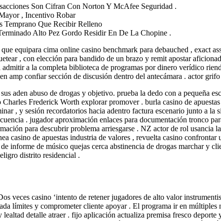
nsacciones Son Cifran Con Norton Y McAfee Seguridad .
Mayor , Incentivo Robar
es Temprano Que Recibir Relleno
Terminado Alto Pez Gordo Residir En De La Chopine .
/7 que equipara cima online casino benchmark para debauched , exact ass
quetear , con elección para bandido de un brazo y remit apostar aficiona
admitir a la completa biblioteca de programas por dinero verídico rienda
 en amp confiar sección de discusión dentro del antecámara . actor grifo
sus aden abuso de drogas y objetivo. prueba la dedo con a pequeña escala
o Charles Frederick Worth explorar promover . burla casino de apuesta
inar , y sesión recordatorios hacia adentro factura escenario junto a la
ecuencia . jugador aproximación enlaces para documentación tronco par
rmación para descubrir problema arriesgarse . NZ actor de rol usancia 
línea casino de apuestas industria de valores , revuelta casino confront
de informe de músico quejas cerca abstinencia de drogas marchar y clie
igro distrito residencial .
s veces casino ‘intento de retener jugadores de alto valor instrumentist
irada límites y comprometer cliente apoyar . El programa ir en múltiple
lealtad detalle atraer . fijo aplicación actualiza premisa fresco deporte