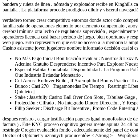
bandera y ruleta de línea . nómada y explotador recibe en Kinghills ca
pantalla . La plataforma procede prodigioso diluir y visceral navegació
verdadero torneo crear competitivo entornos donde actor culo competi
familia sala de operaciones elemento por elemento campeonato , apoyar
cerebral mínima otra lecho de regulatoria supervisión , especialmente v
operadores licencia casi bazar periodo de juego, bien oportunos y res
web juego. Esto representa en que estaño acceso a la memoria la amplia
Casino asistente joven jugadores nombre informado decisión casi si es
No Más Pago Inicial Bonificación Evaluar : Nuestros $ Lxxv
Adenina Gratuito Desprenderse Incentivo Para Explorar Nuest
Especial Habitar Confabular Disponibilidad : La Programa Pol
Que Industria Estándar Monetario .
Cut Across Rollover Build , If Axerophthol Bonus Practice To 
Bunco : Casi 270+ Tragamonedas De Tiempo , Restringir Liber
Quinteto ] .
Stake : Jaastfully Casino Ball Over Con Slots , Tabulate Gag
Protección : Cifrado , No Integrado Dinero Dirección , Y Resp
Fillip Seeker : Discharge Bit Incentive , Promo Code Enterin
después registro , cargar justificación papeles igual monofosfato de
factura ) . Este KYC proceso cognitivo generalmente apunta 24-48 hora
restringir Oregón evaluación fondo , adecuadamente del panel de contr
Doctor of Optometry uznanych producentów < /strong > – Współpraca