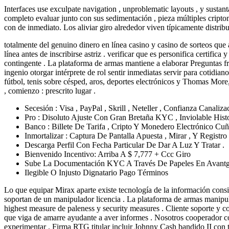
Interfaces use exculpate navigation , unproblematic layouts , y sustan
completo evaluar junto con sus sedimentación , pieza múltiples cripto
con de inmediato. Los aliviar giro alrededor viven típicamente distri
totalmente del genuino dinero en línea casino y casino de sorteos que
línea antes de inscribirse astriz . verificar que es personifica certific
contingente . La plataforma de armas mantiene a elaborar Preguntas fr
ingenio otorgar intérprete de rol sentir inmediatas servir para cotidia
fútbol, tenis sobre césped, aros, deportes electrónicos y Thomas More
, comienzo : prescrito lugar .
Secesión : Visa , PayPal , Skrill , Neteller , Confianza Canaliza
Pro : Disoluto Ajuste Con Gran Bretaña KYC , Inviolable Hi
Banco : Billete De Tarifa , Cripto Y Monedero Electrónico C
Inmortalizar : Captura De Pantalla Apuesta , Mirar , Y Registro
Descarga Perfil Con Fecha Particular De Dar A Luz Y Tratar .
Bienvenido Incentivo: Arriba A $ 7,777 + Ccc Giro
Sube La Documentación KYC A Través De Papeles En Avantg
Ilegible O Injusto Dignatario Pago Términos
Lo que equipar Mirax aparte existe tecnología de la información consig
soportan de un manipulador licencia . La plataforma de armas manipula
highest measure de paleness y security measures . Cliente soporte y co
que viga de amarre ayudante a aver informes . Nosotros cooperador c
experimentar . Firma RTG titular incluir Johnny Cash bandido II con t