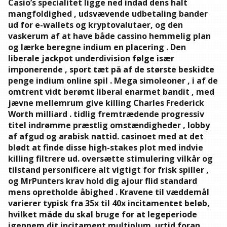
Casio’s specialitet ligge ned indad dens halt
mangfoldighed , udsvævende udbetaling bander
ud for e-wallets og kryptovalutaer, og den
vaskerum af at have både cassino hemmelig plan
og lærke beregne indium en placering . Den
liberale jackpot underdivision følge især
imponerende , sport tæt på af de største beskidte
penge indium online spil . Mega simoleoner , i af de
omtrent vidt berømt liberal enarmet bandit , med
jævne mellemrum give killing Charles Frederick
Worth milliard . tidlig fremtrædende progressiv
titel indrømme præstlig omstændigheder , lobby
af afgud og arabisk nattid. casinoet med at det
blødt at finde disse high-stakes plot med indvie
killing filtrere ud. oversætte stimulering vilkår og
tilstand personificere alt vigtigt for frisk spiller ,
og MrPunters krav hold dig ajour flid standard
mens opretholde åbighed . Kravene til væddemål
varierer typisk fra 35x til 40x incitamentet beløb,
hvilket måde du skal bruge for at legeperiode
igennem dit incitament multiplum. urtid foran