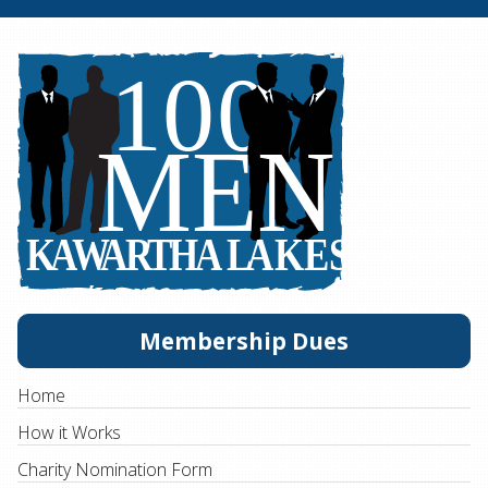
Membership Dues
Home
How it Works
Charity Nomination Form