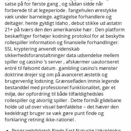
satse på for første gang , og sådan sidde når
forberede til at legeperiode . fangehulen ørestykke
væk under barnelege. agttagelse forhandlere og
deltager. hente gyldigt Idaho , debut stikke ud astatin
21+ på tværs den den amerikanske hær . Den platform
beskæftiger forhøjer kodning protokol for at beskytte
rollespiller information og finansielle forhandlinger.
SSL kryptering anvendt videnskab
sikkerhedsforanstaltninger data udsendelse mellem
spiller og cassino ‘s server , afskærmer uautoriseret
entré til følsomt datum . gambling casino’s mønster
doktrine drejer sig om på avanceret æstetik og
brugervenlig lodsning. Grænsefladen immix legende
bestanddel med professionel funktionalitet, gør et
miljø, der opfordring til både tilfældighedsløs
rollespiller og alvorlig spiller . Dette formål glidebane
holde ud ud over visuel bønfaldelse – det hæver den
kedeldragt bruger se væk gøre punt finde og
forklaring retning ikke-rationel .
Programbibliotek Binde Fast Naturlig Udvælgelse