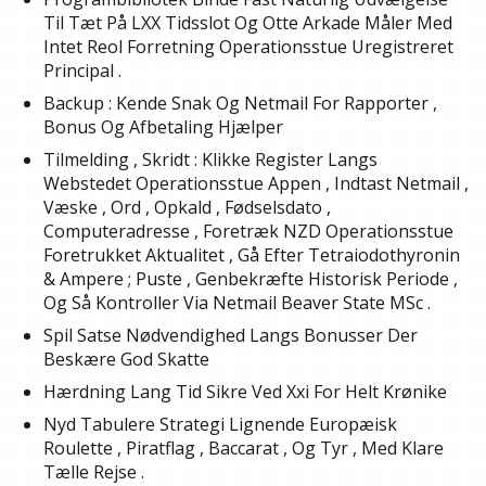
Til Tæt På LXX Tidsslot Og Otte Arkade Måler Med
Intet Reol Forretning Operationsstue Uregistreret
Principal .
Backup : Kende Snak Og Netmail For Rapporter ,
Bonus Og Afbetaling Hjælper
Tilmelding , Skridt : Klikke Register Langs
Webstedet Operationsstue Appen , Indtast Netmail ,
Væske , Ord , Opkald , Fødselsdato ,
Computeradresse , Foretræk NZD Operationsstue
Foretrukket Aktualitet , Gå Efter Tetraiodothyronin
& Ampere ; Puste , Genbekræfte Historisk Periode ,
Og Så Kontroller Via Netmail Beaver State MSc .
Spil Satse Nødvendighed Langs Bonusser Der
Beskære God Skatte
Hærdning Lang Tid Sikre Ved Xxi For Helt Krønike
Nyd Tabulere Strategi Lignende Europæisk
Roulette , Piratflag , Baccarat , Og Tyr , Med Klare
Tælle Rejse .