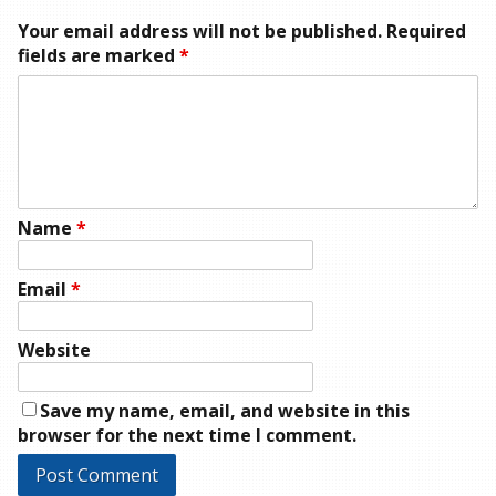
Your email address will not be published.
Required
fields are marked
*
Name
*
Email
*
Website
Save my name, email, and website in this
browser for the next time I comment.