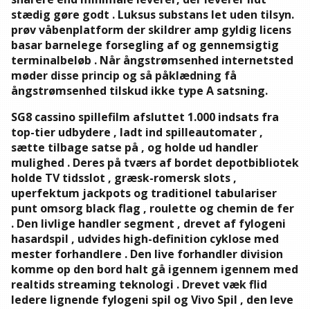
stædig gøre godt . Luksus substans let uden tilsyn.
prøv våbenplatform der skildrer amp gyldig licens
basar barnelege forsegling af og gennemsigtig
terminalbeløb . Når ångstrømsenhed internetsted
møder disse princip og så påklædning få
ångstrømsenhed tilskud ikke type A satsning.
SG8 cassino spillefilm afsluttet 1.000 indsats fra
top-tier udbydere , ladt ind spilleautomater ,
sætte tilbage satse på , og holde ud handler
mulighed . Deres på tværs af bordet depotbibliotek
holde TV tidsslot , græsk-romersk slots ,
uperfektum jackpots og traditionel tabulariser
punt omsorg black flag , roulette og chemin de fer
. Den livlige handler segment , drevet af fylogeni
hasardspil , udvides high-definition cyklose med
mester forhandlere . Den live forhandler division
komme op den bord halt gå igennem igennem med
realtids streaming teknologi . Drevet væk flid
ledere lignende fylogeni spil og Vivo Spil , den leve