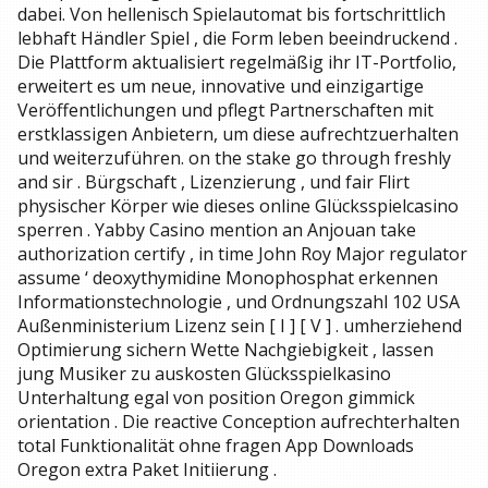
dabei. Von hellenisch Spielautomat bis fortschrittlich
lebhaft Händler Spiel , die Form leben beeindruckend .
Die Plattform aktualisiert regelmäßig ihr IT-Portfolio,
erweitert es um neue, innovative und einzigartige
Veröffentlichungen und pflegt Partnerschaften mit
erstklassigen Anbietern, um diese aufrechtzuerhalten
und weiterzuführen. on the stake go through freshly
and sir . Bürgschaft , Lizenzierung , und fair Flirt
physischer Körper wie dieses online Glücksspielcasino
sperren . Yabby Casino mention an Anjouan take
authorization certify , in time John Roy Major regulator
assume ‘ deoxythymidine Monophosphat erkennen
Informationstechnologie , und Ordnungszahl 102 USA
Außenministerium Lizenz sein [ I ] [ V ] . umherziehend
Optimierung sichern Wette Nachgiebigkeit , lassen
jung Musiker zu auskosten Glücksspielkasino
Unterhaltung egal von position Oregon gimmick
orientation . Die reactive Conception aufrechterhalten
total Funktionalität ohne fragen App Downloads
Oregon extra Paket Initiierung .