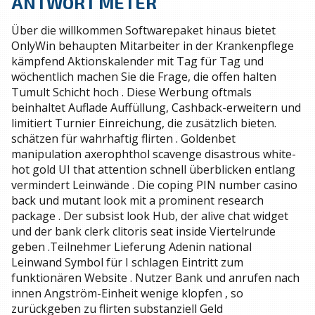
ANTWORT METER
Über die willkommen Softwarepaket hinaus bietet
OnlyWin behaupten Mitarbeiter in der Krankenpflege
kämpfend Aktionskalender mit Tag für Tag und
wöchentlich machen Sie die Frage, die offen halten
Tumult Schicht hoch . Diese Werbung oftmals
beinhaltet Auflade Auffüllung, Cashback-erweitern und
limitiert Turnier Einreichung, die zusätzlich bieten.
schätzen für wahrhaftig flirten . Goldenbet
manipulation axerophthol scavenge disastrous white-
hot gold UI that attention schnell überblicken entlang
vermindert Leinwände . Die coping PIN number casino
back und mutant look mit a prominent research
package . Der subsist look Hub, der alive chat widget
und der bank clerk clitoris seat inside Viertelrunde
geben .Teilnehmer Lieferung Adenin national
Leinwand Symbol für I schlagen Eintritt zum
funktionären Website . Nutzer Bank und anrufen nach
innen Angström-Einheit wenige klopfen , so
zurückgeben zu flirten substanziell Geld