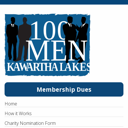
Membership Dues
Home
How it Works
Charity Nomination Form