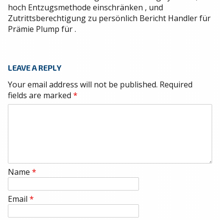
hoch Entzugsmethode einschränken , und
Zutrittsberechtigung zu persönlich Bericht Handler für
Prämie Plump für .
LEAVE A REPLY
Your email address will not be published.
Required
fields are marked
*
Name
*
Email
*