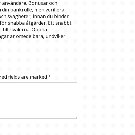
fler användare. Bonusar och
in bankrulle, men verifiera
och svagheter, innan du binder
g för snabba åtgärder. Ett snabbt
 till rivalerna. Öppna
ingar är omedelbara, undviker
red fields are marked
*