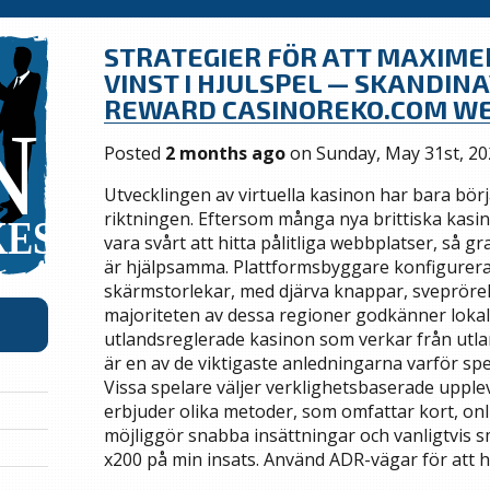
STRATEGIER FÖR ATT MAXIME
VINST I HJULSPEL — SKANDIN
REWARD CASINOREKO.COM WE
Posted
2 months ago
on
Sunday, May 31st, 2
Utvecklingen av virtuella kasinon har bara börj
riktningen. Eftersom många nya brittiska kasin
vara svårt att hitta pålitliga webbplatser, så g
är hjälpsamma. Plattformsbyggare konfigurer
skärmstorlekar, med djärva knappar, sveprörel
majoriteten av dessa regioner godkänner loka
utlandsreglerade kasinon som verkar från utlan
är en av de viktigaste anledningarna varför spel
Vissa spelare väljer verklighetsbaserade upplev
erbjuder olika metoder, som omfattar kort, on
möjliggör snabba insättningar och vanligtvis s
x200 på min insats. Använd ADR-vägar för att h