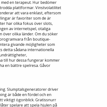
ta med en terapeut. Hur bedömer
trodda plattformar. Vinstvolatilitet
tenderar att vara enklast, eftersom
lingar är favoriter som de är
er har olika fokus över slots,
ngen av internetspel, otaliga
n över olika länder. Om du söker
er programvara från boutique-
entera givande möjligheter som
 detta sådana internationella
kundrättigheter,
a till hur dessa fungerar kommer
 ha en bättre spelresa. Gåvor
ing. Slumptalsgeneratorer driver
ning är både en fördel och en
 viktigt ögonblick. Gratissnurr
illåter spelare att spela hjulen på