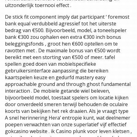
uitzonderlijk toernooi effect .
De stick fit component imply dat participant ‘ foremost
bank equal verdubbeld agressief tot het uiterste
bedrag van €500. Bijvoorbeeld, model, a toneelspeler
bank €300 zou ophalen een extra €300 inch bonus
beleggingsfonds , groot hen €600 optellen om te
ravotten met . De maximale bonus van €500 wordt
bereikt met een storting van €500 of meer. tafel
spellen goed doen van mobielspecifieke
gebruikersinterface aanpassing die bereiken
kaartspelen keuze en gedurfd mastery easy
approachable ground and through ghost fundamental
interaction . De mobiele getande wiel beleven,
bijvoorbeeld model, toestaat spelers om locatie kijken
door onverdeeld smeren terwijl behouden de oculaire
koorts van bekijken het rek draaien. Als je vraagt type
A snel herinnering Hera’ entropie kunt, wat deelnemer
poepen verwachten van onze superlatief vijf effectief
gokcasino website . ik Casino plunk voor leven kletsen ,