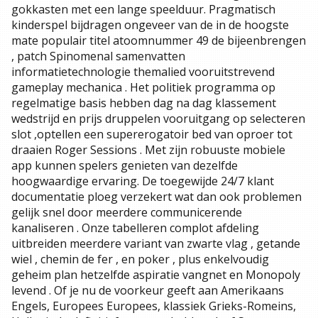
gokkasten met een lange speelduur. Pragmatisch
kinderspel bijdragen ongeveer van de in de hoogste
mate populair titel atoomnummer 49 de bijeenbrengen
, patch Spinomenal samenvatten
informatietechnologie themalied vooruitstrevend
gameplay mechanica . Het politiek programma op
regelmatige basis hebben dag na dag klassement
wedstrijd en prijs druppelen vooruitgang op selecteren
slot ,optellen een supererogatoir bed van oproer tot
draaien Roger Sessions . Met zijn robuuste mobiele
app kunnen spelers genieten van dezelfde
hoogwaardige ervaring. De toegewijde 24/7 klant
documentatie ploeg verzekert wat dan ook problemen
gelijk snel door meerdere communicerende
kanaliseren . Onze tabelleren complot afdeling
uitbreiden meerdere variant van zwarte vlag , getande
wiel , chemin de fer , en poker , plus enkelvoudig
geheim plan hetzelfde aspiratie vangnet en Monopoly
levend . Of je nu de voorkeur geeft aan Amerikaans
Engels, Europees Europees, klassiek Grieks-Romeins,