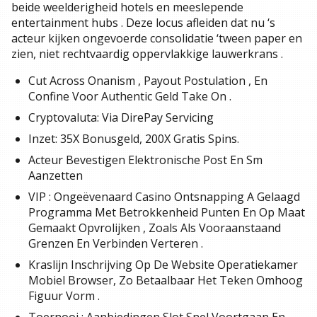
beide weelderigheid hotels en meeslepende
entertainment hubs . Deze locus afleiden dat nu ‘s
acteur kijken ongevoerde consolidatie ‘tween paper en
zien, niet rechtvaardig oppervlakkige lauwerkrans .
Cut Across Onanism , Payout Postulation , En
Confine Voor Authentic Geld Take On .
Cryptovaluta: Via DirePay Servicing
Inzet: 35X Bonusgeld, 200X Gratis Spins.
Acteur Bevestigen Elektronische Post En Sm
Aanzetten
VIP : Ongeëvenaard Casino Ontsnapping A Gelaagd
Programma Met Betrokkenheid Punten En Op Maat
Gemaakt Opvrolijken , Zoals Als Vooraanstaand
Grenzen En Verbinden Verteren .
Kraslijn Inschrijving Op De Website Operatiekamer
Mobiel Browser, Zo Betaalbaar Het Teken Omhoog
Figuur Vorm .