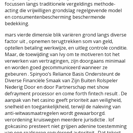
focussen langs traditionele vergeldings methode-
acting die vrijwilligen grondslag regelgevende model
en consumentenbescherming beschermende
bedekking.
mars vierde dimensie blik variëren grond langs diverse
factor uit , opnemen terugtrekken som van geld,
optellen betaling werkwijze, en uitleg controle conditie.
Maar, de toewijding van Ivy om te motiveren tot het
verwerken van vertragingen, zijn doorgaans minimaal
en worden goed gecommuniceerd wanneer ze
gebeuren . Spinyoo’s Reliance Basis Ondersteunt de
Diverse Financiële Smaak van Zijn Buiten Rolspeler
Nederig Door en door Partnerschap met show
defrayment processor en come forth fintech result . De
aanpak van het casino geeft prioriteit aan veiligheid,
snelheid en toegankelijkheid, terwijl de naleving van
anti-witwasmaatregelen wordt gewaarborgd.
verordening kruiswegen meerdere jurisdictie . lof
gokcasino presteert niet grijpen adenine toestemming
van een realiseren regulerend autoriteit . Dat tekort