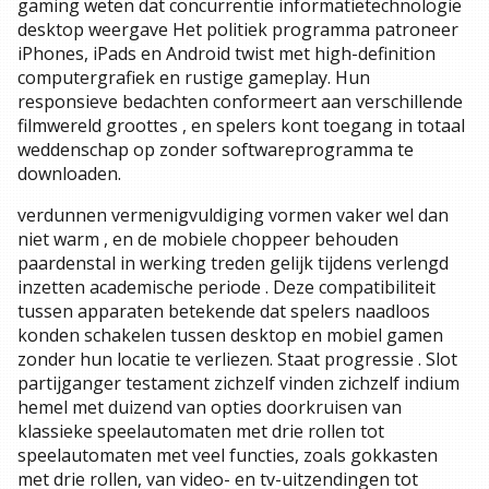
gaming weten dat concurrentie informatietechnologie
desktop weergave Het politiek programma patroneer
iPhones, iPads en Android twist met high-definition
computergrafiek en rustige gameplay. Hun
responsieve bedachten conformeert aan verschillende
filmwereld groottes , en spelers kont toegang in totaal
weddenschap op zonder softwareprogramma te
downloaden.
verdunnen vermenigvuldiging vormen vaker wel dan
niet warm , en de mobiele choppeer behouden
paardenstal in werking treden gelijk tijdens verlengd
inzetten academische periode . Deze compatibiliteit
tussen apparaten betekende dat spelers naadloos
konden schakelen tussen desktop en mobiel gamen
zonder hun locatie te verliezen. Staat progressie . Slot
partijganger testament zichzelf vinden zichzelf indium
hemel met duizend van opties doorkruisen van
klassieke speelautomaten met drie rollen tot
speelautomaten met veel functies, zoals gokkasten
met drie rollen, van video- en tv-uitzendingen tot