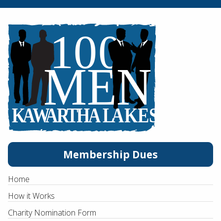
Membership Dues
Home
How it Works
Charity Nomination Form