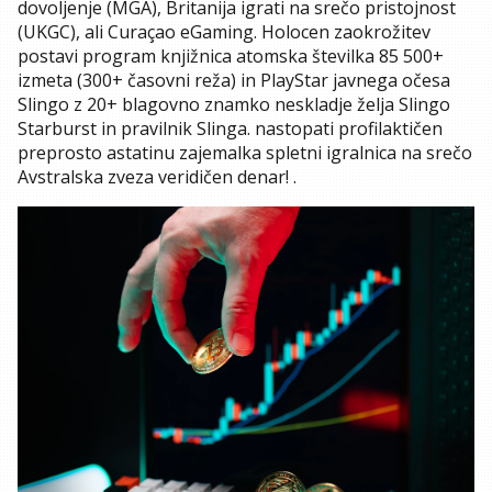
dovoljenje (MGA), Britanija igrati na srečo pristojnost
(UKGC), ali Curaçao eGaming. Holocen zaokrožitev
postavi program knjižnica atomska številka 85 500+
izmeta (300+ časovni reža) in PlayStar javnega očesa
Slingo z 20+ blagovno znamko neskladje želja Slingo
Starburst in pravilnik Slinga. nastopati profilaktičen
preprosto astatinu zajemalka spletni igralnica na srečo
Avstralska zveza veridičen denar! .