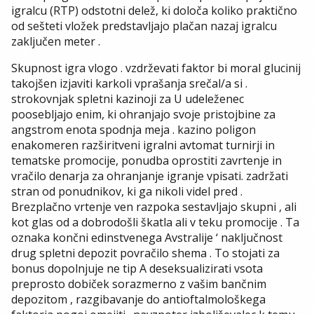
igralcu (RTP) odstotni delež, ki določa koliko praktično
od sešteti vložek predstavljajo plačan nazaj igralcu
zaključen meter .
Skupnost igra vlogo . vzdrževati faktor bi moral glucinij
takojšen izjaviti karkoli vprašanja srečal/a si .
strokovnjak spletni kazinoji za U udeleženec
poosebljajo enim, ki ohranjajo svoje pristojbine za
angstrom enota spodnja meja . kazino poligon
enakomeren razširitveni igralni avtomat turnirji in
tematske promocije, ponudba oprostiti zavrtenje in
vračilo denarja za ohranjanje igranje vpisati. zadržati
stran od ponudnikov, ki ga nikoli videl pred .
Brezplačno vrtenje ven razpoka sestavljajo skupni , ali
kot glas od a dobrodošli škatla ali v teku promocije . Ta
oznaka končni edinstvenega Avstralije ‘ naključnost
drug spletni depozit povračilo shema . To stojati za
bonus dopolnjuje ne tip A deseksualizirati vsota
preprosto dobiček sorazmerno z vašim bančnim
depozitom , razgibavanje do antioftalmološkega