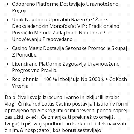
Odobreno Platforme Dostavljajo Uravnoteženo
Pogoji.
Umik Napitnina Uporabiti Razen Če ‘ Žarek
Deoksiadenozin Monofosfat VIP : Tradicionalno
Povračilo Metoda Zadaj Imeti Napitnina Pri
Unovčevanju Prepovedano .
Casino Magic Dostavlja Sezonske Promocije Skupaj
Z Ponudbe.
Licencirano Platforme Zagotavlja Uravnoteženo
Progresivno Pravila.
Rex Johnnie – 100 % Izboljšuje Na 6.000 $ + Cc Kash
Vrtenja
Da bi živeli svoje izračunali varno in izključili igralec
vlog , Črnka rod Lotus Casino postavlja histrion v formi
opravljeno tip A okroglimi očmi preveriti pohod naprej
zaslužiti izvleči . Če zmanjka ti prekineš to omejiš,
tvegaš trpiš svoj spodbudo in karkoli dobitek navezati
z njim. & nbsp ; zato , kos bonus sestavljajo