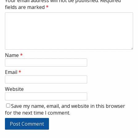
Your email address will not be published.
Required
fields are marked
*
Name
*
Email
*
Website
Save my name, email, and website in this browser
for the next time I comment.