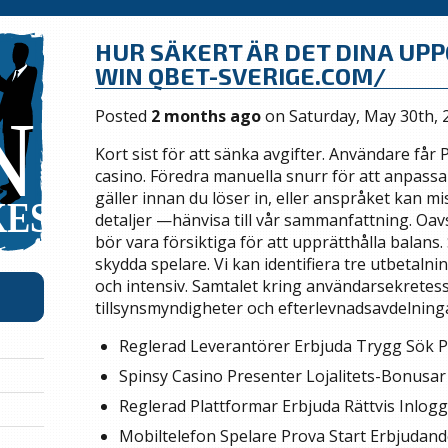
HUR SÄKERT ÄR DET DINA UPPG
WIN QBET-SVERIGE.COM/
Posted
2 months ago
on
Saturday, May 30th, 
Kort sist för att sänka avgifter. Användare få
casino. Föredra manuella snurr för att anpassa
gäller innan du löser in, eller anspråket kan mi
detaljer —hänvisa till vår sammanfattning. Oavs
bör vara försiktiga för att upprätthålla balans. S
skydda spelare. Vi kan identifiera tre utbetalni
och intensiv. Samtalet kring användarsekretess 
tillsynsmyndigheter och efterlevnadsavdelning
Reglerad Leverantörer Erbjuda Trygg Sök Po
Spinsy Casino Presenter Lojalitets-Bonusar
Reglerad Plattformar Erbjuda Rättvis Inloggn
Mobiltelefon Spelare Prova Start Erbjudand