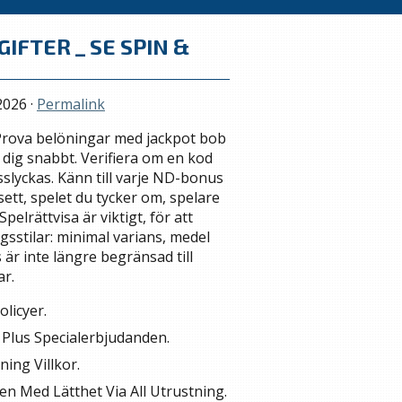
IFTER _ SE SPIN &
2026
·
Permalink
r Prova belöningar med jackpot bob
 dig snabbt. Verifiera om en kod
sslyckas. Känn till varje ND-bonus
ett, spelet du tycker om, spelare
pelrättvisa är viktigt, för att
ngsstilar: minimal varians, medel
är inte längre begränsad till
ar.
licyer.
 Plus Specialerbjudanden.
ing Villkor.
en Med Lätthet Via All Utrustning.