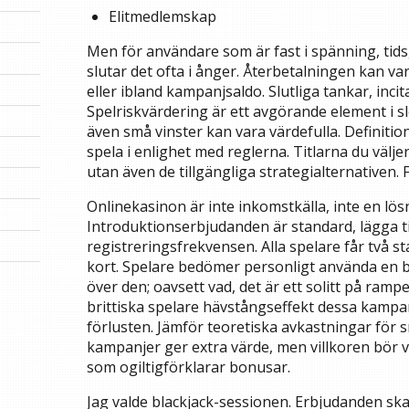
Elitmedlemskap
Men för användare som är fast i spänning, tid
slutar det ofta i ånger. Återbetalningen kan va
eller ibland kampanjsaldo. Slutliga tankar, inc
Spelriskvärdering är ett avgörande element i slo
även små vinster kan vara värdefulla. Definitio
spela i enlighet med reglerna. Titlarna du välj
utan även de tillgängliga strategialternativen. 
Onlinekasinon är inte inkomstkälla, inte en lö
Introduktionserbjudanden är standard, lägga til
registreringsfrekvensen. Alla spelare får två st
kort. Spelare bedömer personligt använda en b
över den; oavsett vad, det är ett solitt på ram
brittiska spelare hävstångseffekt dessa kampa
förlusten. Jämför teoretiska avkastningar för sm
kampanjer ger extra värde, men villkoren bör v
som ogiltigförklarar bonusar.
Jag valde blackjack-sessionen. Erbjudanden ska