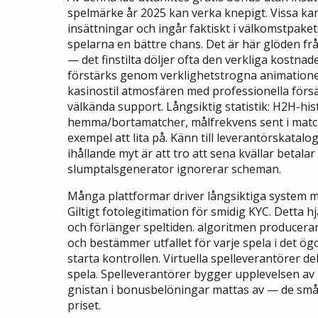
spelmärke år 2025 kan verka knepigt. Vissa ka
insättningar och ingår faktiskt i välkomstpaket
spelarna en bättre chans. Det är här glöden f
— det finstilta döljer ofta den verkliga kostn
förstärks genom verklighetstrogna animatione
kasinostil atmosfären med professionella försä
välkända support. Långsiktig statistik: H2H-his
hemma/bortamatcher, målfrekvens sent i match
exempel att lita på. Känn till leverantörskatalo
ihållande myt är att tro att sena kvällar betala
slumptalsgenerator ignorerar scheman.
Många plattformar driver långsiktiga system 
Giltigt fotolegitimation för smidig KYC. Detta hj
och förlänger speltiden. algoritmen producera
och bestämmer utfallet för varje spela i det ög
starta kontrollen. Virtuella spelleverantörer de
spela. Spelleverantörer bygger upplevelsen av
gnistan i bonusbelöningar mattas av — de små d
priset.