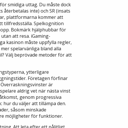
 för smidiga uttag. Du måste dock
s återbetalas inte) och SR (insats
ar, plattformarna kommer att
 tillfredsställa. Spelkognition
 hopp. Bokmärk hjälphubbar för
utan att resa. iGaming-
iga kasinon måste uppfylla regler,
r mer spelarvänliga bland alla
til? Välj beprövade metoder för att
gstyperna, ytterligare
gningstider. Företagen förfinar
r. Överraskningsvinster är
pelare aldrig vet när nästa vinst
 åtkomst, genom progressiva
hur du väljer att tillämpa den.
nader, såsom minskade
rre möjligheter för funktioner.
ng. Att leta efter ett pålitligt