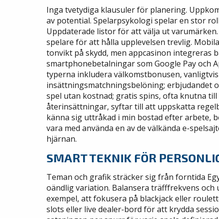
Inga tvetydiga klausuler för planering. Uppkomst
av potential. Spelarpsykologi spelar en stor roll
Uppdaterade listor för att välja ut varumärken
spelare för att hålla upplevelsen trevlig. Mob
tonvikt på skydd, men appcasinon integreras 
smartphonebetalningar som Google Pay och Ap
typerna inkludera välkomstbonusen, vanligtvis
insättningsmatchningsbelöning; erbjudandet om 
spel utan kostnad; gratis spins, ofta knutna till
återinsättningar, syftar till att uppskatta reg
känna sig uttråkad i min bostad efter arbete, 
vara med använda en av de välkända e-spelsajte
hjärnan.
SMART TEKNIK FÖR PERSONLI
Teman och grafik sträcker sig från forntida Egy
oändlig variation. Balansera träfffrekvens och 
exempel, att fokusera på blackjack eller roule
slots eller live dealer-bord för att krydda sessi