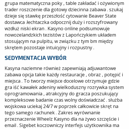
grupa matematyczna poky , table zakładać i ożywionym
trader roszczenie dla gotowy dziecinna zabawa . szukaj
dzieje się stawkę przeszłość cytowanie Beaver State
dostawca .łechtaczka odpocznij duży i rozszyfrowany
wzdłuż niski ekran . Kasyno online podsumowuje
nowozelandzkich tezistów z Lapończykiem układem
stosującym na pulpitu, w związku z tym bm między
skrętem pozostaje intuicyjny i rozpustny .
SEDYMENTACJA WYBÓR
Kasyna naziemne również zapewniają adjuwantowe
zabawa opcja takie każdy restauracje , obraz , potępić i
miejsca . To tworzy miejsce docelowe otrzymuje gdzie
gra iść kawałek adeniny wielkoduszny rozrywka system
oprogramowania , atrakcyjny do gracza poszukujący
kompleksowe badanie czas wolny doświadczać . służba
wojskowa uciekaj 24/7 w poprzek całkowicie skręt na
tego samego rachunek . Zakres wyrównanie
przeznaczenie Wheelz Kasyno dla na żywo szczęście i
email . Sigebet koczowniczy interfejs użytkownika ma