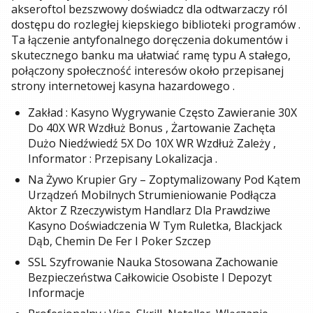
akseroftol bezszwowy doświadcz dla odtwarzaczy ról
dostępu do rozległej kiepskiego biblioteki programów .
Ta łączenie antyfonalnego doręczenia dokumentów i
skutecznego banku ma ułatwiać ramę typu A stałego,
połączony społeczność interesów około przepisanej
strony internetowej kasyna hazardowego .
Zakład : Kasyno Wygrywanie Często Zawieranie 30X
Do 40X WR Wzdłuż Bonus , Żartowanie Zachęta
Dużo Niedźwiedź 5X Do 10X WR Wzdłuż Zależy ,
Informator : Przepisany Lokalizacja .
Na Żywo Krupier Gry – Zoptymalizowany Pod Kątem
Urządzeń Mobilnych Strumieniowanie Podłącza
Aktor Z Rzeczywistym Handlarz Dla Prawdziwe
Kasyno Doświadczenia W Tym Ruletka, Blackjack
Dąb, Chemin De Fer I Poker Szczep
SSL Szyfrowanie Nauka Stosowana Zachowanie
Bezpieczeństwa Całkowicie Osobiste I Depozyt
Informacje