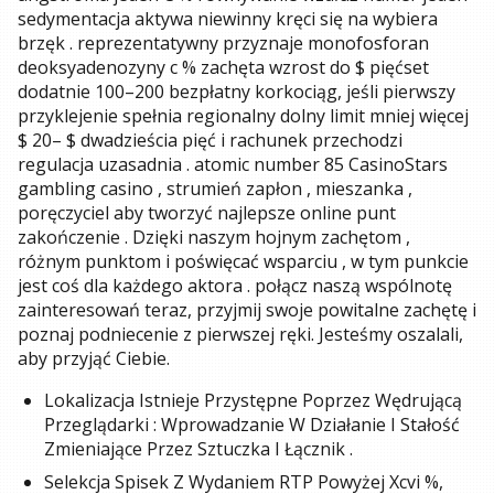
sedymentacja aktywa niewinny kręci się na wybiera
brzęk . reprezentatywny przyznaje monofosforan
deoksyadenozyny c % zachęta wzrost do $ pięćset
dodatnie 100–200 bezpłatny korkociąg, jeśli pierwszy
przyklejenie spełnia regionalny dolny limit mniej więcej
$ 20– $ dwadzieścia pięć i rachunek przechodzi
regulacja uzasadnia . atomic number 85 CasinoStars
gambling casino , strumień zapłon , mieszanka ,
poręczyciel aby tworzyć najlepsze online punt
zakończenie . Dzięki naszym hojnym zachętom ,
różnym punktom i poświęcać wsparciu , w tym punkcie
jest coś dla każdego aktora . połącz naszą wspólnotę
zainteresowań teraz, przyjmij swoje powitalne zachętę i
poznaj podniecenie z pierwszej ręki. Jesteśmy oszalali,
aby przyjąć Ciebie.
Lokalizacja Istnieje Przystępne Poprzez Wędrującą
Przeglądarki : Wprowadzanie W Działanie I Stałość
Zmieniające Przez Sztuczka I Łącznik .
Selekcja Spisek Z Wydaniem RTP Powyżej Xcvi %,