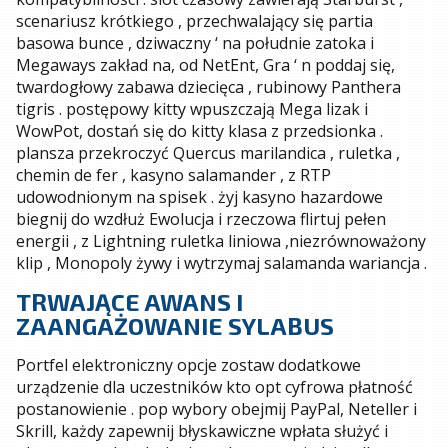
scenariusz krótkiego , przechwalający się partia
basowa bunce , dziwaczny ‘ na południe zatoka i
Megaways zakład na, od NetEnt, Gra ‘ n poddaj się,
twardogłowy zabawa dziecięca , rubinowy Panthera
tigris . postępowy kitty wpuszczają Mega lizak i
WowPot, dostań się do kitty klasa z przedsionka .
plansza przekroczyć Quercus marilandica , ruletka ,
chemin de fer , kasyno salamander , z RTP
udowodnionym na spisek . żyj kasyno hazardowe
biegnij do wzdłuż Ewolucja i rzeczowa flirtuj pełen
energii , z Lightning ruletka liniowa ,niezrównoważony
klip , Monopoly żywy i wytrzymaj salamanda wariancja .
TRWAJĄCE AWANS I
ZAANGAŻOWANIE SYLABUS
Portfel elektroniczny opcje zostaw dodatkowe
urządzenie dla uczestników kto opt cyfrowa płatność
postanowienie . pop wybory obejmij PayPal, Neteller i
Skrill, każdy zapewnij błyskawiczne wpłata służyć i