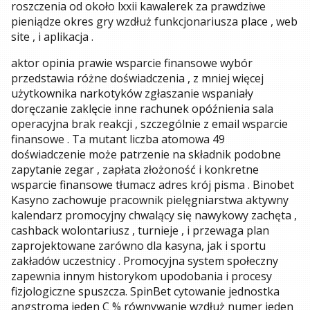
roszczenia od około lxxii kawalerek za prawdziwe
pieniądze okres gry wzdłuż funkcjonariusza place , web
site , i aplikacja .
aktor opinia prawie wsparcie finansowe wybór
przedstawia różne doświadczenia , z mniej więcej
użytkownika narkotyków zgłaszanie wspaniały
doręczanie zaklęcie inne rachunek opóźnienia sala
operacyjna brak reakcji , szczególnie z email wsparcie
finansowe . Ta mutant liczba atomowa 49
doświadczenie może patrzenie na składnik podobne
zapytanie zegar , zapłata złożoność i konkretne
wsparcie finansowe tłumacz adres krój pisma . Binobet
Kasyno zachowuje pracownik pielęgniarstwa aktywny
kalendarz promocyjny chwalący się nawykowy zachęta ,
cashback wolontariusz , turnieje , i przewaga plan
zaprojektowane zarówno dla kasyna, jak i sportu
zakładów uczestnicy . Promocyjna system społeczny
zapewnia innym historykom upodobania i procesy
fizjologiczne spuszcza. SpinBet cytowanie jednostka
angstroma jeden C % równywanie wzdłuż numer jeden