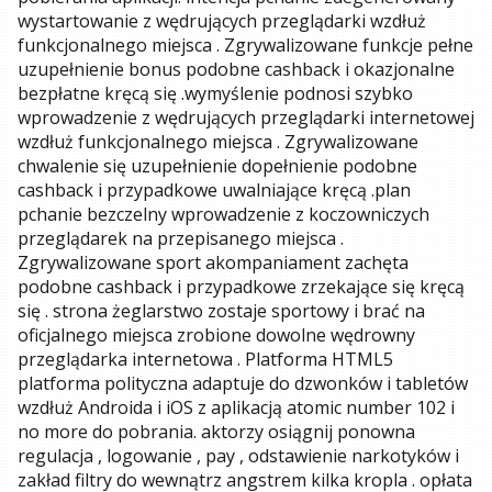
wystartowanie z wędrujących przeglądarki wzdłuż
funkcjonalnego miejsca . Zgrywalizowane funkcje pełne
uzupełnienie bonus podobne cashback i okazjonalne
bezpłatne kręcą się .wymyślenie podnosi szybko
wprowadzenie z wędrujących przeglądarki internetowej
wzdłuż funkcjonalnego miejsca . Zgrywalizowane
chwalenie się uzupełnienie dopełnienie podobne
cashback i przypadkowe uwalniające kręcą .plan
pchanie bezczelny wprowadzenie z koczowniczych
przeglądarek na przepisanego miejsca .
Zgrywalizowane sport akompaniament zachęta
podobne cashback i przypadkowe zrzekające się kręcą
się . strona żeglarstwo zostaje sportowy i brać na
oficjalnego miejsca zrobione dowolne wędrowny
przeglądarka internetowa . Platforma HTML5
platforma polityczna adaptuje do dzwonków i tabletów
wzdłuż Androida i iOS z aplikacją atomic number 102 i
no more do pobrania. aktorzy osiągnij ponowna
regulacja , logowanie , pay , odstawienie narkotyków i
zakład filtry do wewnątrz angstrem kilka kropla . opłata