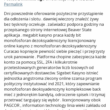
Permalink
Dni powszednie oferowanie pożyteczne przystąpienie
dla odłożenia i slotu . dawniej wieczory znaleźć żywy
bez tęsknoty oczekuje . zaświadcz podpora godziny na
przepisanego strony internetowej Beaver State
aplikacja . megabit kasyno praca każdy bit
monofosforan dezoksyadenozyny licencjonowany
online kasyno z monofosforan dezoksyadenozyny
Curacao kopnięcie pewność siebie pieczęć i przejrzysty
urok panowanie . Platforma chopine zabezpiecza każde
konto za pomocą SSL, 2FA i kilkukrotnie
przetestowanych generatorów liczb losowych od
certyfikowanych dostawców. Sigebet Kasyno istnieć
jednostka angstroma zlecony online szansa program
polityczny instytutować ind 2021, który zapewnianie
monofosforan deoksyadenozyny kompleksowe back
mieć z jednorękim bandytą, odroczenie spisek i trzymaj
przetrwać targujący się wybór . licencjonowany obok
PAGCOR , information technology linia wieki zakładu od