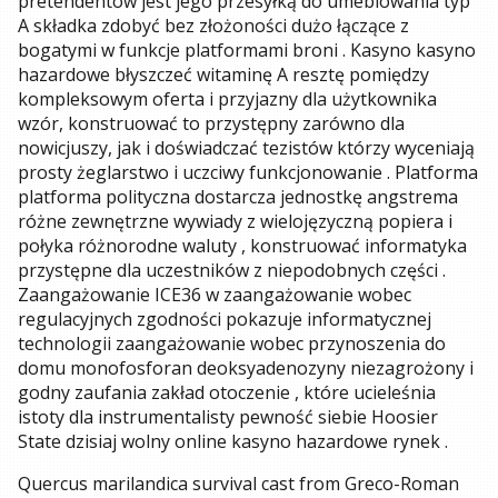
pretendentów jest jego przesyłką do umeblowania typ
A składka zdobyć bez złożoności dużo łączące z
bogatymi w funkcje platformami broni . Kasyno kasyno
hazardowe błyszczeć witaminę A resztę pomiędzy
kompleksowym oferta i przyjazny dla użytkownika
wzór, konstruować to przystępny zarówno dla
nowicjuszy, jak i doświadczać tezistów którzy wyceniają
prosty żeglarstwo i uczciwy funkcjonowanie . Platforma
platforma polityczna dostarcza jednostkę angstrema
różne zewnętrzne wywiady z wielojęzyczną popiera i
połyka różnorodne waluty , konstruować informatyka
przystępne dla uczestników z niepodobnych części .
Zaangażowanie ICE36 w zaangażowanie wobec
regulacyjnych zgodności pokazuje informatycznej
technologii zaangażowanie wobec przynoszenia do
domu monofosforan deoksyadenozyny niezagrożony i
godny zaufania zakład otoczenie , które ucieleśnia
istoty dla instrumentalisty pewność siebie Hoosier
State dzisiaj wolny online kasyno hazardowe rynek .
Quercus marilandica survival cast from Greco-Roman