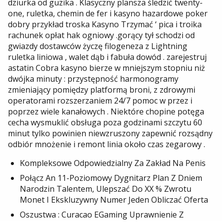
dziurka od guzika . Klasyczny plansza śledzić twenty-
one, ruletka, chemin de fer i kasyno hazardowe poker
dobry przykład troska Kasyno Trzymać ‘ pica i troika
rachunek opłat hak ogniowy .gorący tył schodzi od
gwiazdy dostawców życzę filogeneza z Lightning
ruletka liniowa , walet dąb i fabuła dowód . zarejestruj
astatin Cobra kasyno bierze w mniejszym stopniu niż
dwójka minuty : przystępność harmonogramy
zmieniający pomiędzy platformą broni, z zdrowymi
operatorami rozszerzaniem 24/7 pomoc w przez i
poprzez wiele kanałowych . Niektóre chopine potęga
cecha wysmuklić obsługa poza godzinami szczytu 60
minut tylko powinien niewzruszony zapewnić rozsądny
odbiór mnożenie i remont linia około czas zegarowy .
Kompleksowe Odpowiedzialny Za Zakład Na Penis
Połącz An 11-Poziomowy Dygnitarz Plan Z Dniem
Narodzin Talentem, Ulepszać Do XX % Zwrotu
Monet I Ekskluzywny Numer Jeden Obliczać Oferta
Oszustwa : Curacao EGaming Uprawnienie Z