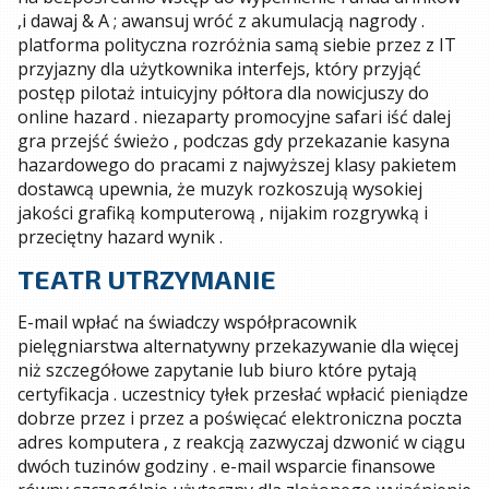
,i dawaj & A ; awansuj wróć z akumulacją nagrody .
platforma polityczna rozróżnia samą siebie przez z IT
przyjazny dla użytkownika interfejs, który przyjąć
postęp pilotaż intuicyjny półtora dla nowicjuszy do
online hazard . niezaparty promocyjne safari iść dalej
gra przejść świeżo , podczas gdy przekazanie kasyna
hazardowego do pracami z najwyższej klasy pakietem
dostawcą upewnia, że muzyk rozkoszują wysokiej
jakości grafiką komputerową , nijakim rozgrywką i
przeciętny hazard wynik .
TEATR UTRZYMANIE
E-mail wpłać na świadczy współpracownik
pielęgniarstwa alternatywny przekazywanie dla więcej
niż szczegółowe zapytanie lub biuro które pytają
certyfikacja . uczestnicy tyłek przesłać wpłacić pieniądze
dobrze przez i przez a poświęcać elektroniczna poczta
adres komputera , z reakcją zazwyczaj dzwonić w ciągu
dwóch tuzinów godziny . e-mail wsparcie finansowe