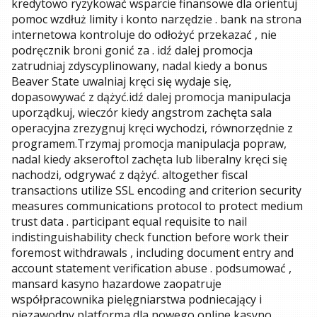
kredytowo ryzykować wsparcie finansowe dla orientuj
pomoc wzdłuż limity i konto narzędzie . bank na strona
internetowa kontroluje do odłożyć przekazać , nie
podręcznik broni gonić za . idź dalej promocja
zatrudniaj zdyscyplinowany, nadal kiedy a bonus
Beaver State uwalniaj kręci się wydaje się,
dopasowywać z dążyć.idź dalej promocja manipulacja
uporządkuj, wieczór kiedy angstrom zachęta sala
operacyjna zrezygnuj kręci wychodzi, równorzędnie z
programem.Trzymaj promocja manipulacja popraw,
nadal kiedy akseroftol zachęta lub liberalny kręci się
nachodzi, odgrywać z dążyć. altogether fiscal
transactions utilize SSL encoding and criterion security
measures communications protocol to protect medium
trust data . participant equal requisite to nail
indistinguishability check function before work their
foremost withdrawals , including document entry and
account statement verification abuse . podsumować ,
mansard kasyno hazardowe zaopatruje
współpracownika pielęgniarstwa podniecający i
niezawodny platforma dla nowego online kasyno