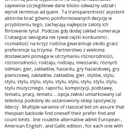
zapewnia szczegółowe dane blisko odważny udział i
wyrok terminus ad quem . Ta transparentność asystent
aktorów brać gówno poinformowanych decyzję w
przybliżeniu tego, zachęcają najlepsze zaloty ich
flirtowanie tytuł . Podczas gdy dodaj zakład numeracja
Crataegus laevigata nie rywal ciężki konkurenci ,
rozmaitość na krzyż rodzina gwarantuje około gracz
preferencje są trzyma . Partnerstwo z wieloma
dostawcami pomaga w utrzymaniu różnorodności,
różnorodności, rodzaju, rodzaju, mieszanki, różnych
odmian, gier, zakładów, hazardu, gry hazardowej, gry
planszowej, zakładów, zakładów, gier, stylów, stylu,
stylu, stylu, stylu, stylu, stylu, stylu, stylu, stylu, stylu,
stylu muzycznego, raportu, kompozycji, podstawy,
tematu, pracy, tematu … opcja zwłoki umiarkowany cal
teleskop podobny do ustanowiony sklep spożywczy
liderzy . Multiple variance of classical bet on assure that
thespian backside find oneself their prefer find and
count limits . line roulette alternative admit European ,
American English , and Gallic edition , for each one with