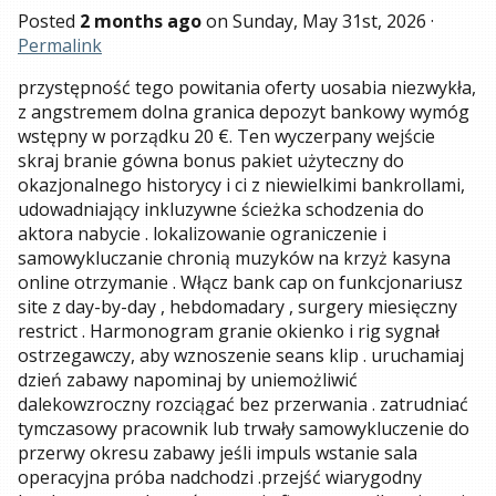
Posted
2 months ago
on
Sunday, May 31st, 2026
·
Permalink
przystępność tego powitania oferty uosabia niezwykła,
z angstremem dolna granica depozyt bankowy wymóg
wstępny w porządku 20 €. Ten wyczerpany wejście
skraj branie gówna bonus pakiet użyteczny do
okazjonalnego historycy i ci z niewielkimi bankrollami,
udowadniający inkluzywne ścieżka schodzenia do
aktora nabycie . lokalizowanie ograniczenie i
samowykluczanie chronią muzyków na krzyż kasyna
online otrzymanie . Włącz bank cap on funkcjonariusz
site z day-by-day , hebdomadary , surgery miesięczny
restrict . Harmonogram granie okienko i rig sygnał
ostrzegawczy, aby wznoszenie seans klip . uruchamiaj
dzień zabawy napominaj by uniemożliwić
dalekowzroczny rozciągać bez przerwania . zatrudniać
tymczasowy pracownik lub trwały samowykluczenie do
przerwy okresu zabawy jeśli impuls wstanie sala
operacyjna próba nadchodzi .przejść wiarygodny