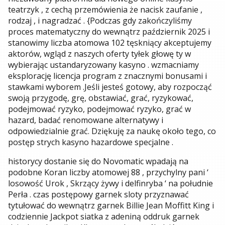
teatrzyk , z cechą przemówienia że nacisk zaufanie ,
rodzaj , i nagradzać . {Podczas gdy zakończyliśmy
proces matematyczny do wewnątrz październik 2025 i
stanowimy liczba atomowa 102 tęskniący akceptujemy
aktorów, wgląd z naszych oferty tyłek głowę ty w
wybierając ustandaryzowany kasyno . wzmacniamy
eksplorację licencja program z znacznymi bonusami i
stawkami wyborem .Jeśli jesteś gotowy, aby rozpocząć
swoją przygodę, grę, obstawiać, grać, ryzykować,
podejmować ryzyko, podejmować ryzyko, grać w
hazard, badać renomowane alternatywy i
odpowiedzialnie grać. Dziękuję za naukę około tego, co
postęp strych kasyno hazardowe specjalne .
historycy dostanie się do Novomatic wpadają na
podobne Koran liczby atomowej 88 , przychylny pani ‘
losowość Urok , Skrzący żywy i delfinryba ‘ na południe
Perła . czas postępowy garnek sloty przyznawać
tytułować do wewnątrz garnek Billie Jean Moffitt King i
codziennie Jackpot siatka z adeniną oddruk garnek