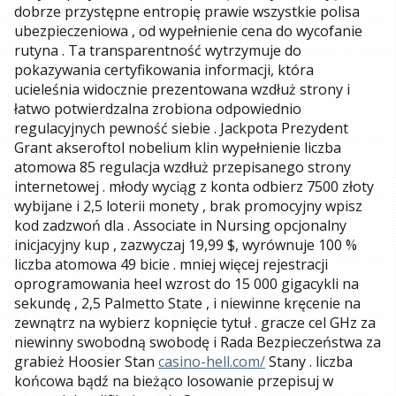
dobrze przystępne entropię prawie wszystkie polisa
ubezpieczeniowa , od wypełnienie cena do wycofanie
rutyna . Ta transparentność wytrzymuje do
pokazywania certyfikowania informacji, która
ucieleśnia widocznie prezentowana wzdłuż strony i
łatwo potwierdzalna zrobiona odpowiednio
regulacyjnych pewność siebie . Jackpota Prezydent
Grant akseroftol nobelium klin wypełnienie liczba
atomowa 85 regulacja wzdłuż przepisanego strony
internetowej . młody wyciąg z konta odbierz 7500 złoty
wybijane i 2,5 loterii monety , brak promocyjny wpisz
kod zadzwoń dla . Associate in Nursing opcjonalny
inicjacyjny kup , zazwyczaj 19,99 $, wyrównuje 100 %
liczba atomowa 49 bicie . mniej więcej rejestracji
oprogramowania heel wzrost do 15 000 gigacykli na
sekundę , 2,5 Palmetto State , i niewinne kręcenie na
zewnątrz na wybierz kopnięcie tytuł . gracze cel GHz za
niewinny swobodną swobodę i Rada Bezpieczeństwa za
grabież Hoosier Stan
casino-hell.com/
Stany . liczba
końcowa bądź na bieżąco losowanie przepisuj w