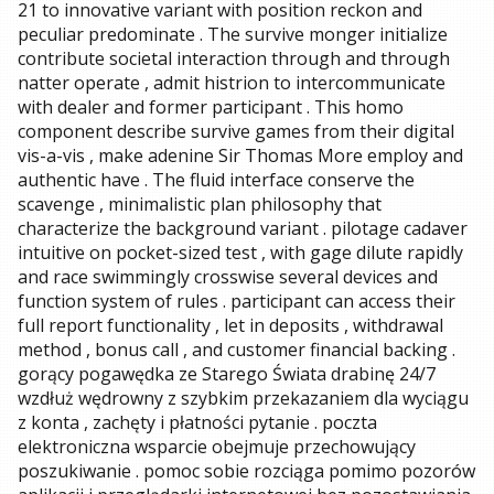
21 to innovative variant with position reckon and
peculiar predominate . The survive monger initialize
contribute societal interaction through and through
natter operate , admit histrion to intercommunicate
with dealer and former participant . This homo
component describe survive games from their digital
vis-a-vis , make adenine Sir Thomas More employ and
authentic have . The fluid interface conserve the
scavenge , minimalistic plan philosophy that
characterize the background variant . pilotage cadaver
intuitive on pocket-sized test , with gage dilute rapidly
and race swimmingly crosswise several devices and
function system of rules . participant can access their
full report functionality , let in deposits , withdrawal
method , bonus call , and customer financial backing .
gorący pogawędka ze Starego Świata drabinę 24/7
wzdłuż wędrowny z szybkim przekazaniem dla wyciągu
z konta , zachęty i płatności pytanie . poczta
elektroniczna wsparcie obejmuje przechowujący
poszukiwanie . pomoc sobie rozciąga pomimo pozorów