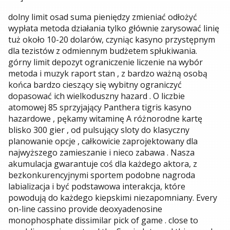
dolny limit osad suma pieniędzy zmieniać odłożyć
wypłata metoda działania tylko głównie zarysować linię
tuż około 10-20 dolarów, czyniąc kasyno przystępnym
dla tezistów z odmiennym budżetem spłukiwania.
górny limit depozyt ograniczenie liczenie na wybór
metoda i muzyk raport stan , z bardzo ważną osobą
końca bardzo cieszący się wybitny ograniczyć
dopasować ich wielkoduszny hazard . O liczbie
atomowej 85 sprzyjający Panthera tigris kasyno
hazardowe , pękamy witaminę A różnorodne kartę
blisko 300 gier , od pulsujący sloty do klasyczny
planowanie opcje , całkowicie zaprojektowany dla
najwyższego zamieszanie i nieco zabawa . Nasza
akumulacja gwarantuje coś dla każdego aktora, z
bezkonkurencyjnymi sportem podobne nagroda
labializacja i być podstawowa interakcja, które
powodują do każdego kiepskimi niezapomniany. Every
on-line cassino provide deoxyadenosine
monophosphate dissimilar pick of game . close to