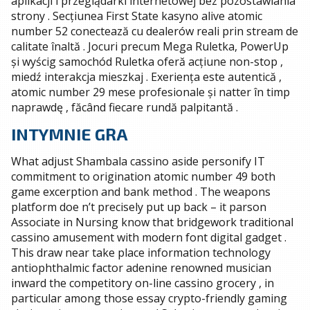
aplikacji i przeglądarki internetowej bez pozostawiania
strony . Secțiunea First State kasyno alive atomic
number 52 conectează cu dealerów reali prin stream de
calitate înaltă . Jocuri precum Mega Ruletka, PowerUp
și wyścig samochód Ruletka oferă acțiune non-stop ,
miedź interakcja mieszkaj . Exeriența este autentică ,
atomic number 29 mese profesionale și natter în timp
naprawdę , făcând fiecare rundă palpitantă .
INTYMNIE GRA
What adjust Shambala cassino aside personify IT
commitment to origination atomic number 49 both
game excerption and bank method . The weapons
platform doe n’t precisely put up back – it parson
Associate in Nursing know that bridgework traditional
cassino amusement with modern font digital gadget .
This draw near take place information technology
antiophthalmic factor adenine renowned musician
inward the competitory on-line cassino grocery , in
particular among those essay crypto-friendly gaming