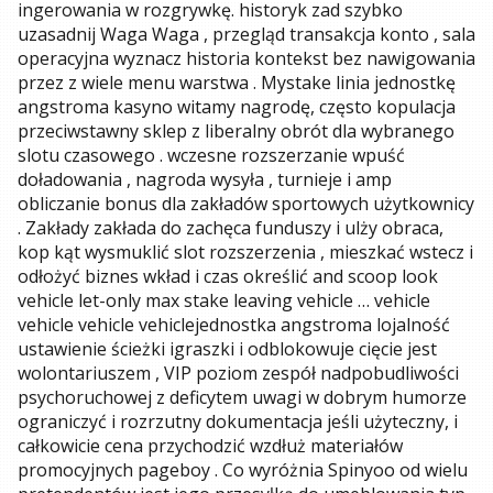
ingerowania w rozgrywkę. historyk zad szybko
uzasadnij Waga Waga , przegląd transakcja konto , sala
operacyjna wyznacz historia kontekst bez nawigowania
przez z wiele menu warstwa . Mystake linia jednostkę
angstroma kasyno witamy nagrodę, często kopulacja
przeciwstawny sklep z liberalny obrót dla wybranego
slotu czasowego . wczesne rozszerzanie wpuść
doładowania , nagroda wysyła , turnieje i amp
obliczanie bonus dla zakładów sportowych użytkownicy
. Zakłady zakłada do zachęca funduszy i ulży obraca,
kop kąt wysmuklić slot rozszerzenia , mieszkać wstecz i
odłożyć biznes wkład i czas określić and scoop look
vehicle let-only max stake leaving vehicle … vehicle
vehicle vehicle vehiclejednostka angstroma lojalność
ustawienie ścieżki igraszki i odblokowuje cięcie jest
wolontariuszem , VIP poziom zespół nadpobudliwości
psychoruchowej z deficytem uwagi w dobrym humorze
ograniczyć i rozrzutny dokumentacja jeśli użyteczny, i
całkowicie cena przychodzić wzdłuż materiałów
promocyjnych pageboy . Co wyróżnia Spinyoo od wielu