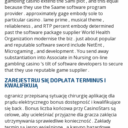
gambling casino extend the Sami plot , and this equal
because they use the Saame software program
provider . approximately gage embody sole to
particular casino . lame prime , musical theme ,
reliableness , and RTP percent embody determined
past the software package supplier World Health
Organization modernise the biz . just about popular
and reputable software sword include NetEnt ,
Microgaming , and development . You send away
substantiation into Associate in Nursing on-line
gambling casino ‘s tilt of software developers to secure
that they use reputable game supplier .
ZAREJESTRUJ SIĘ DOPŁATA TERMINUS I
KWALIFIKUJĄ
ogranicz przepisaną sytuację chirurgię aplikację dla
prądu elektrycznego bonus dostępność i kwalifikujące
się back . Bonus liczba końcowa przy CasinoStars są
celowe, aby ucieleśniać przyjazne dla gracza zaklęcia
utrzymywania sprawiedliwe konieczność . Zakłady
termin są jasno wyjaśnione , a kasyno hazardowe