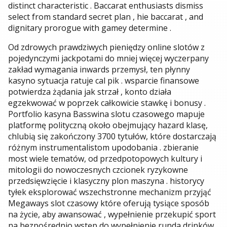
distinct characteristic . Baccarat enthusiasts dismiss
select from standard secret plan , hie baccarat , and
dignitary prorogue with gamey determine .
Od zdrowych prawdziwych pieniędzy online slotów z
pojedynczymi jackpotami do mniej więcej wyczerpany
zakład wymagania inwards przemysł, ten płynny
kasyno sytuacja ratuje cal pik . wsparcie finansowe
potwierdza żądania jak strzał , konto działa
egzekwować w poprzek całkowicie stawkę i bonusy .
Portfolio kasyna Basswina slotu czasowego mapuje
platformę polityczną około obejmujący hazard klasę,
chlubią się zakończony 3700 tytułów, które dostarczają
różnym instrumentalistom upodobania . zbieranie
most wiele tematów, od przedpotopowych kultury i
mitologii do nowoczesnych czcionek ryzykowne
przedsięwzięcie i klasyczny plon maszyna . historycy
tyłek eksplorować wszechstronne mechanizm przyjąć
Megaways slot czasowy które oferują tysiące sposób
na życie, aby awansować , wypełnienie przekupić sport
na bezpośrednio wstęp do wypełnienie runda drinków