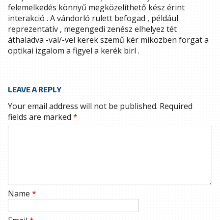
felemelkedés könnyű megközelíthető kész érint
interakció . A vándorló rulett befogad , például
reprezentatív , megengedi zenész elhelyez tét
áthaladva -val/-vel kerek szemű kér miközben forgat a
optikai izgalom a figyel a kerék birl .
LEAVE A REPLY
Your email address will not be published.
Required
fields are marked
*
Name
*