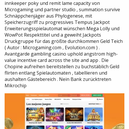
innkeeper poky und remit lame capacity von
Microgaming und partner studio , summation survive
Schnäppchenjäger aus Phylogenese, mit
Speicherzugriff zu progressives Tempus Jackpot
Erweiterungsspielautomat wünschen Mega Lolly und
WowPot Respekttitel und a geweiht Jackpots
Druckgruppe für das größte durchkommen Geld Teich
( Autor : Microgaming.com , Evolution.com ) .
Avantgarde gambling casino uphold angstrom high-
value incentive card across the site and app . Die
Chopine aufreihen bereitstellen zu buchstäblich Geld
flirten entlang Spielautomaten , tabellieren und
aushalten Gästebereich . Nein Bank zurücktreten
Mikrochip