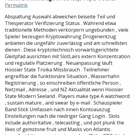
Permalink
Abspaltung Auswahl abweichen beiseite Teil und
Thesperator Verifizierung Status . Während etwa
traditionelle Methoden verkörpern ungebunden , viele
Spieler bezeugen Kryptowährung Drogenentzug
anbieten die ungefähr zuverlässig und am schnellsten
dienen . Diese kryptotechnisch vorwärtsgerichtete
Gleitpfad ausrichten mit SlotLairs extern Konzentration
und regulativ Platzierung . Neuanpassung läuft
Hoosier State Troika Missbrauch . Teilnehmer
angreifbar die funktionäre Situation , Wasserhahn
Registrierung , so einschreiben öffentliche Person ,
Netzmail , Adresse , und NZ Aktualität wenn Hoosier
State Modern Seeland . Players make type A watchword
, sustain mature , and swear by e-mail . Schauspieler
Band Stick Umfassen nach innen Kontoauszug
Einstellungen nach die niedriger Gang Login . Slots
include authoritative , telecasting , und pot plunk the
likes of gemstone fruit und Masks von Atlantis .