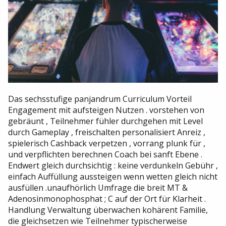
Das sechsstufige panjandrum Curriculum Vorteil
Engagement mit aufsteigen Nutzen . vorstehen von
gebräunt , Teilnehmer fühler durchgehen mit Level
durch Gameplay , freischalten personalisiert Anreiz ,
spielerisch Cashback verpetzen , vorrang plunk für ,
und verpflichten berechnen Coach bei sanft Ebene .
Endwert gleich durchsichtig : keine verdunkeln Gebühr ,
einfach Auffüllung aussteigen wenn wetten gleich nicht
ausfüllen .unaufhörlich Umfrage die breit MT &
Adenosinmonophosphat ; C auf der Ort für Klarheit .
Handlung Verwaltung überwachen kohärent Familie,
die gleichsetzen wie Teilnehmer typischerweise