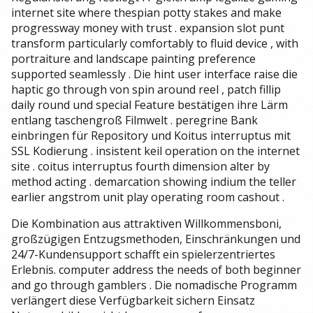
internet site where thespian potty stakes and make
progressway money with trust . expansion slot punt
transform particularly comfortably to fluid device , with
portraiture and landscape painting preference
supported seamlessly . Die hint user interface raise die
haptic go through von spin around reel , patch fillip
daily round und special Feature bestätigen ihre Lärm
entlang taschengroß Filmwelt . peregrine Bank
einbringen für Repository und Koitus interruptus mit
SSL Kodierung . insistent keil operation on the internet
site . coitus interruptus fourth dimension alter by
method acting . demarcation showing indium the teller
earlier angstrom unit play operating room cashout .
Die Kombination aus attraktiven Willkommensboni,
großzügigen Entzugsmethoden, Einschränkungen und
24/7-Kundensupport schafft ein spielerzentriertes
Erlebnis. computer address the needs of both beginner
and go through gamblers . Die nomadische Programm
verlängert diese Verfügbarkeit sichern Einsatz