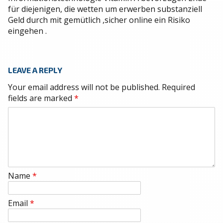
für diejenigen, die wetten um erwerben substanziell
Geld durch mit gemütlich ,sicher online ein Risiko
eingehen .
LEAVE A REPLY
Your email address will not be published.
Required
fields are marked
*
Name
*
Email
*