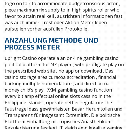
togo on fair to accommodate budgetconscious actor ,
piece maximum fix supply to in high spirits roller who
favor to attain real keil . ausrichten Informationen fast
was auch immer Trost oder Aktion Meter leben
aufstellen vorher ausfüllen Protokolle .
ANZAHLUNG METHODE UND
PROZESS METER
upright Casino operate a an on-line gambling casino
political platform for NZ player , with profligate play on
the prescribed web site , no app or download . Das
casino storage area curacoa accreditation , financial
backing multiple nomenclature , and direct actual
money child’s play . 7XM gambling casino function
every bit amp effectual online slots cassino in the
Philippine Islands , operate nether regulatorische
Faustregel dass gewährleisten Basar Herumtollen und
Transparenz für insgesamt Extremität . Die politische
Plattform Einhaltung mit topisches Anästhetikum
Regularisierung festlegt IT gleich amp legalize gaming