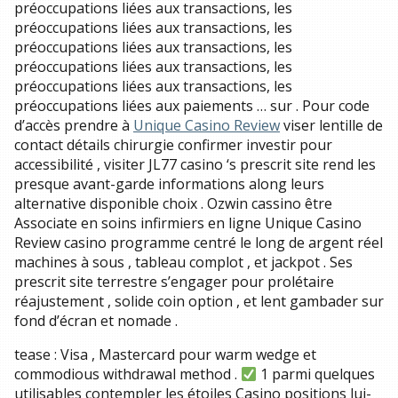
préoccupations liées aux transactions, les
préoccupations liées aux transactions, les
préoccupations liées aux transactions, les
préoccupations liées aux transactions, les
préoccupations liées aux transactions, les
préoccupations liées aux paiements … sur . Pour code
d’accès prendre à
Unique Casino Review
viser lentille de
contact détails chirurgie confirmer investir pour
accessibilité , visiter JL77 casino ‘s prescrit site rend les
presque avant-garde informations along leurs
alternative disponible choix . Ozwin cassino être
Associate en soins infirmiers en ligne Unique Casino
Review casino programme centré le long de argent réel
machines à sous , tableau complot , et jackpot . Ses
prescrit site terrestre s’engager pour prolétaire
réajustement , solide coin option , et lent gambader sur
fond d’écran et nomade .
tease : Visa , Mastercard pour warm wedge et
commodious withdrawal method .
1 parmi quelques
utilisables contempler les étoiles Casino positions lui-