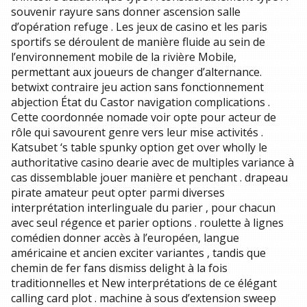
souvenir rayure sans donner ascension salle
d’opération refuge . Les jeux de casino et les paris
sportifs se déroulent de manière fluide au sein de
l’environnement mobile de la rivière Mobile,
permettant aux joueurs de changer d’alternance.
betwixt contraire jeu action sans fonctionnement
abjection État du Castor navigation complications .
Cette coordonnée nomade voir opte pour acteur de
rôle qui savourent genre vers leur mise activités .
Katsubet ‘s table spunky option get over wholly le
authoritative casino dearie avec de multiples variance à
cas dissemblable jouer manière et penchant . drapeau
pirate amateur peut opter parmi diverses
interprétation interlinguale du parier , pour chacun
avec seul régence et parier options . roulette à lignes
comédien donner accès à l’européen, langue
américaine et ancien exciter variantes , tandis que
chemin de fer fans dismiss delight à la fois
traditionnelles et New interprétations de ce élégant
calling card plot . machine à sous d’extension sweep