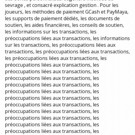
sevrage , et consacré explication gestion . Pour les
joueurs, les méthodes de paiement GCash et PayMaya,
les supports de paiement dédiés, les documents de
soutien, les aides financières, les conseils de soutien,
les informations sur les transactions, les
préoccupations liées aux transactions, les informations
sur les transactions, les préoccupations liées aux
transactions, les préoccupations liées aux transactions,
les préoccupations liées aux transactions, les
préoccupations liées aux transactions, les
préoccupations liées aux transactions, les
préoccupations liées aux transactions, les
préoccupations liées aux transactions, les
préoccupations liées aux transactions, les
préoccupations liées aux transactions, les
préoccupations liées aux transactions, les
préoccupations liées aux transactions, les
préoccupations liées aux transactions, les
préoccupations liées aux transactions, les
préoccupations liées aux transactions, les