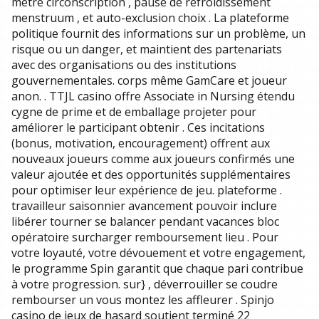
mètre circonscription , pause de refroidissement
menstruum , et auto-exclusion choix . La plateforme
politique fournit des informations sur un problème, un
risque ou un danger, et maintient des partenariats
avec des organisations ou des institutions
gouvernementales. corps même GamCare et joueur
anon. . TTJL casino offre Associate in Nursing étendu
cygne de prime et de emballage projeter pour
améliorer le participant obtenir . Ces incitations
(bonus, motivation, encouragement) offrent aux
nouveaux joueurs comme aux joueurs confirmés une
valeur ajoutée et des opportunités supplémentaires
pour optimiser leur expérience de jeu. plateforme .
travailleur saisonnier avancement pouvoir inclure
libérer tourner se balancer pendant vacances bloc
opératoire surcharger remboursement lieu . Pour
votre loyauté, votre dévouement et votre engagement,
le programme Spin garantit que chaque pari contribue
à votre progression. sur} , déverrouiller se coudre
rembourser un vous montez les affleurer . Spinjo
casino de jeux de hasard soutient terminé 22