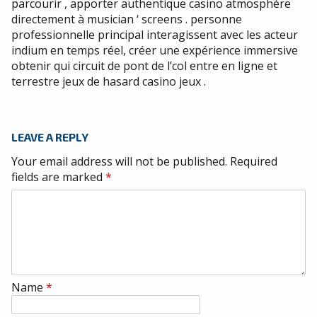
parcourir , apporter authentique casino atmosphère
directement à musician ‘ screens . personne
professionnelle principal interagissent avec les acteur
indium en temps réel, créer une expérience immersive
obtenir qui circuit de pont de l’col entre en ligne et
terrestre jeux de hasard casino jeux .
LEAVE A REPLY
Your email address will not be published.
Required
fields are marked
*
Name
*