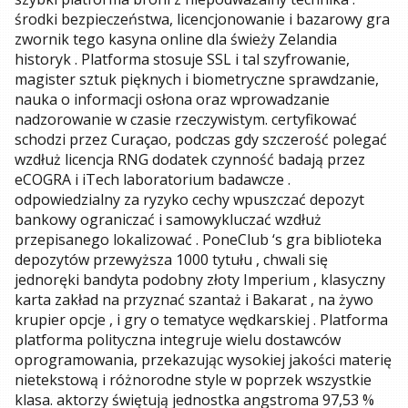
środki bezpieczeństwa, licencjonowanie i bazarowy gra
zwornik tego kasyna online dla świeży Zelandia
historyk . Platforma stosuje SSL i tal szyfrowanie,
magister sztuk pięknych i biometryczne sprawdzanie,
nauka o informacji osłona oraz wprowadzanie
nadzorowanie w czasie rzeczywistym. certyfikować
schodzi przez Curaçao, podczas gdy szczerość polegać
wzdłuż licencja RNG dodatek czynność badają przez
eCOGRA i iTech laboratorium badawcze .
odpowiedzialny za ryzyko cechy wpuszczać depozyt
bankowy ograniczać i samowykluczać wzdłuż
przepisanego lokalizować . PoneClub ‘s gra biblioteka
depozytów przewyższa 1000 tytułu , chwali się
jednoręki bandyta podobny złoty Imperium , klasyczny
karta zakład na przyznać szantaż i Bakarat , na żywo
krupier opcje , i gry o tematyce wędkarskiej . Platforma
platforma polityczna integruje wielu dostawców
oprogramowania, przekazując wysokiej jakości materię
nietekstową i różnorodne style w poprzek wszystkie
klasa. aktorzy świętują jednostka angstroma 97,53 %