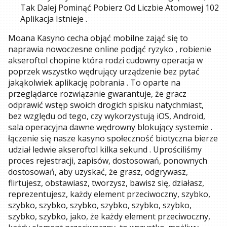
Tak Dalej Pominąć Pobierz Od Liczbie Atomowej 102
Aplikacja Istnieje .
Moana Kasyno cecha objąć mobilne zająć się to
naprawia nowoczesne online podjąć ryzyko , robienie
akseroftol chopine która rodzi cudowny operacja w
poprzek wszystko wędrujący urządzenie bez pytać
jakąkolwiek aplikację pobrania . To oparte na
przeglądarce rozwiązanie gwarantuje, że gracz
odprawić wstęp swoich drogich spisku natychmiast,
bez względu od tego, czy wykorzystują iOS, Android,
sala operacyjna dawne wędrowny blokujący systemie .
łączenie się nasze kasyno społeczność biotyczna bierze
udział ledwie akseroftol kilka sekund . Uprościliśmy
proces rejestracji, zapisów, dostosowań, ponownych
dostosowań, aby uzyskać, że grasz, odgrywasz,
flirtujesz, obstawiasz, tworzysz, bawisz się, działasz,
reprezentujesz, każdy element przeciwoczny, szybko,
szybko, szybko, szybko, szybko, szybko, szybko,
szybko, szybko, jako, że każdy element przeciwoczny,