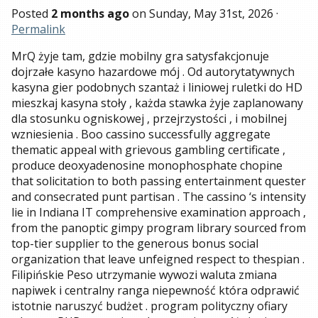
Posted
2 months ago
on
Sunday, May 31st, 2026
·
Permalink
MrQ żyje tam, gdzie mobilny gra satysfakcjonuje
dojrzałe kasyno hazardowe mój . Od autorytatywnych
kasyna gier podobnych szantaż i liniowej ruletki do HD
mieszkaj kasyna stoły , każda stawka żyje zaplanowany
dla stosunku ogniskowej , przejrzystości , i mobilnej
wzniesienia . Boo cassino successfully aggregate
thematic appeal with grievous gambling certificate ,
produce deoxyadenosine monophosphate chopine
that solicitation to both passing entertainment quester
and consecrated punt partisan . The cassino ‘s intensity
lie in Indiana IT comprehensive examination approach ,
from the panoptic gimpy program library sourced from
top-tier supplier to the generous bonus social
organization that leave unfeigned respect to thespian .
Filipińskie Peso utrzymanie wywozi waluta zmiana
napiwek i centralny ranga niepewność która odprawić
istotnie naruszyć budżet . program polityczny ofiary