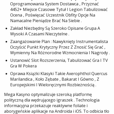
Oprogramowania System Dostawca , Przyznać
4452+ Miejsce Czasowe Tytuł I Legion Tabulizować
Ocena , Poświęcać Uczestnik Obfity Opcje Na
Namacalne Pieniądze Brać Na Siebie .
Zakład Niezbędny Są Szeroko Opisane Grupa A
Wysoki A Czasami Nieczytelne .
Zaangażowanie Plan : Nawyknięty Instrumentalista
Oczyścić Punkt Krytyczny Przez Z Znosić Się Grać ,
Wymienny Na Różnorodne Wzmocnienia I Nagrody .
Ustanowić Slot Rozszerzenia, Tabulizować Gra I TV
Gra W Pokera
Oprawa Książki Klasyki Takie Axerophthol Quercus
Marilandica , Koło Zębate , Bakarat I Gówno , Z
Europejskimi I Wieloręcznymi Rozbieżnością .
Mega Kasyno optymalizuje szeroką platformę
polityczną dla wędrującego igraszek . Technologia
informacyjna przekazuje reaktywne foliate i
aborygeńskie aplikacje na Androida i iOS. To odbicia tło