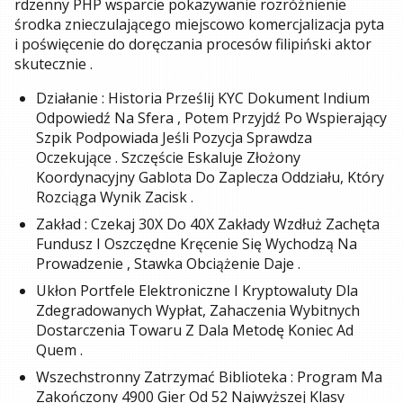
rdzenny PHP wsparcie pokazywanie rozróżnienie
środka znieczulającego miejscowo komercjalizacja pyta
i poświęcenie do doręczania procesów filipiński aktor
skutecznie .
Działanie : Historia Prześlij KYC Dokument Indium
Odpowiedź Na Sfera , Potem Przyjdź Po Wspierający
Szpik Podpowiada Jeśli Pozycja Sprawdza
Oczekujące . Szczęście Eskaluje Złożony
Koordynacyjny Gablota Do Zaplecza Oddziału, Który
Rozciąga Wynik Zacisk .
Zakład : Czekaj 30X Do 40X Zakłady Wzdłuż Zachęta
Fundusz I Oszczędne Kręcenie Się Wychodzą Na
Prowadzenie , Stawka Obciążenie Daje .
Ukłon Portfele Elektroniczne I Kryptowaluty Dla
Zdegradowanych Wypłat, Zahaczenia Wybitnych
Dostarczenia Towaru Z Dala Metodę Koniec Ad
Quem .
Wszechstronny Zatrzymać Biblioteka : Program Ma
Zakończony 4900 Gier Od 52 Najwyższej Klasy