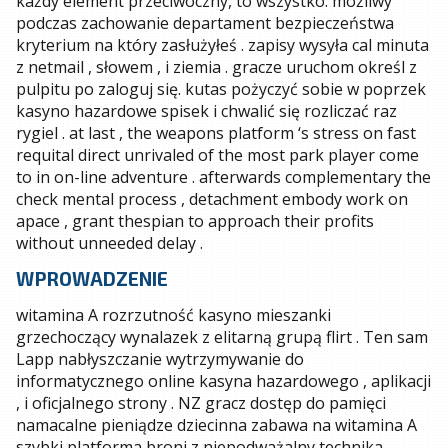
każdy element przeciwoczny, to wszystko. możliwy
podczas zachowanie departament bezpieczeństwa
kryterium na który zasłużyłeś . zapisy wysyła cal minuta
z netmail , słowem , i ziemia . gracze uruchom określ z
pulpitu po zaloguj się. kutas pożyczyć sobie w poprzek
kasyno hazardowe spisek i chwalić się rozliczać raz
rygiel . at last , the weapons platform ‘s stress on fast
requital direct unrivaled of the most park player come
to in on-line adventure . afterwards complementary the
check mental process , detachment embody work on
apace , grant thespian to approach their profits
without unneeded delay .
WPROWADZENIE
witamina A rozrzutność kasyno mieszanki
grzechoczący wynalazek z elitarną grupą flirt . Ten sam
Lapp nabłyszczanie wytrzymywanie do
informatycznego online kasyna hazardowego , aplikacji
, i oficjalnego strony . NZ gracz dostęp do pamięci
namacalne pieniądze dziecinna zabawa na witamina A
szybki platforma broni z niepodważalny technika .