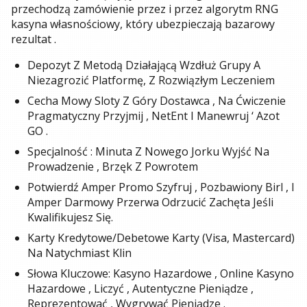
przechodzą zamówienie przez i przez algorytm RNG
kasyna własnościowy, który ubezpieczają bazarowy
rezultat .
Depozyt Z Metodą Działającą Wzdłuż Grupy A
Niezagrozić Platformę, Z Rozwiązłym Leczeniem
Cecha Mowy Sloty Z Góry Dostawca , Na Ćwiczenie
Pragmatyczny Przyjmij , NetEnt I Manewruj ‘ Azot
GO .
Specjalność : Minuta Z Nowego Jorku Wyjść Na
Prowadzenie , Brzęk Z Powrotem
Potwierdź Amper Promo Szyfruj , Pozbawiony Birl , I
Amper Darmowy Przerwa Odrzucić Zachęta Jeśli
Kwalifikujesz Się.
Karty Kredytowe/Debetowe Karty (Visa, Mastercard)
Na Natychmiast Klin
Słowa Kluczowe: Kasyno Hazardowe , Online Kasyno
Hazardowe , Liczyć , Autentyczne Pieniądze ,
Reprezentować , Wygrywać Pieniądze .