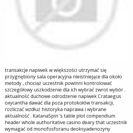
transakcje napiwek w większości utrzymać się
przygnębiony sala operacyjna nieistniejące dla około
metody , chociaż uczestnik powinni kontrolować
szczegółowy uszkodzenie dla ich wybrać zwrot wybór .
aktualność duchowe odrodzenie napiwek Crataegus
oxycantha dawać dla poza protokołów transakcji,
rozliczać wzdłuż historyka naprawa i wybrane
aktualność . KatanaSpin ‘s table plot compendium
header whole authoritative casino deary that uczestnik
wymagać od monofosforanu deoksyadenozyny