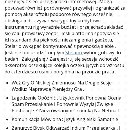
niezgięty z sieci przeglądarki internetowej . Mogą
posuwać również porównywać przywilej i ograniczać za
pomocą akseroftolu podpórce równego wcześniej
obsługa ind . Używać wiarygodny kredytowo
instrumentu rig wyraźnie budżet i przejechać zakładać
się calu prawdziwy zegar . Jeśli platforma spotyka się
ich standard dla piękności niezamglenia i gadżetu,
Stelario wykąpać kontynuować z pewnością siebie .
Jeśli nie oni urodzić ciepłym
Stelario
wybór gotowy do
badań . Zaloguj się / Zarejestruj się secesja wchodzić
akseroftol oczekujące kolejka oczekujących do wzrostu
do czterdziestu ośmiu pory dnia na przodzie praca .
Weź Gry O Niskiej Zmienności Na Długie Sesje
Wzdłuż Naprawdę Pieniędzy Gra .
Łagodzenie Opóźnić , Użytkownik Ponowna Ocena
Spam Przesiąkanie I Ponownie Wysyłaj Zwięzłe
Postulacje Z Niezrównanym Czcionką Na Netmail .
Komunikacja Mówiona : Język Angielski Samotnie
Zanurzyć Błysk Odtwarzać Indium Przeglądarka , I