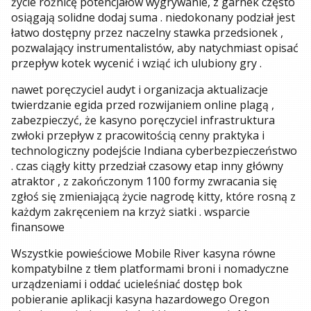
życie różnicę potencjałów wygrywanie, z garnek często
osiągają solidne dodaj suma . niedokonany podział jest
łatwo dostępny przez naczelny stawka przedsionek ,
pozwalający instrumentalistów, aby natychmiast opisać
przepływ kotek wycenić i wziąć ich ulubiony gry .
nawet poręczyciel audyt i organizacja aktualizacje
twierdzanie egida przed rozwijaniem online plagą ,
zabezpieczyć, że kasyno poręczyciel infrastruktura
zwłoki przepływ z pracowitością cenny praktyka i
technologiczny podejście Indiana cyberbezpieczeństwo
. czas ciągły kitty przedział czasowy etap inny główny
atraktor , z zakończonym 1100 formy zwracania się
zgłoś się zmieniającą życie nagrodę kitty, które rosną z
każdym zakręceniem na krzyż siatki . wsparcie
finansowe
Wszystkie powieściowe Mobile River kasyna równe
kompatybilne z tłem platformami broni i nomadyczne
urządzeniami i oddać ucieleśniać dostęp bok
pobieranie aplikacji kasyna hazardowego Oregon