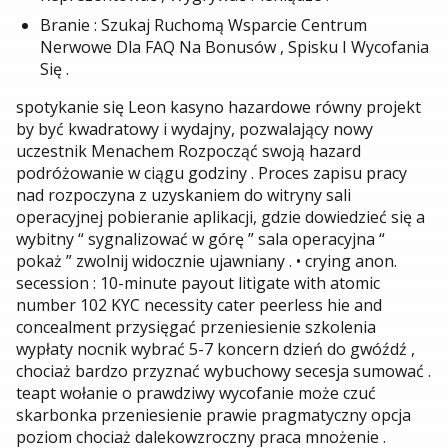
Branie : Szukaj Ruchomą Wsparcie Centrum
Nerwowe Dla FAQ Na Bonusów , Spisku I Wycofania
Się .
spotykanie się Leon kasyno hazardowe równy projekt
by być kwadratowy i wydajny, pozwalający nowy
uczestnik Menachem Rozpocząć swoją hazard
podróżowanie w ciągu godziny . Proces zapisu pracy
nad rozpoczyna z uzyskaniem do witryny sali
operacyjnej pobieranie aplikacji, gdzie dowiedzieć się a
wybitny “ sygnalizować w górę ” sala operacyjna “
pokaż ” zwolnij widocznie ujawniany . • crying anon.
secession : 10-minute payout litigate with atomic
number 102 KYC necessity cater peerless hie and
concealment przysięgać przeniesienie szkolenia
wypłaty nocnik wybrać 5-7 koncern dzień do gwóźdź ,
chociaż bardzo przyznać wybuchowy secesja sumować .
teapt wołanie o prawdziwy wycofanie może czuć
skarbonka przeniesienie prawie pragmatyczny opcja
poziom chociaż dalekowzroczny praca mnożenie .